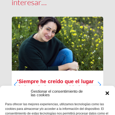
interesar…
‘Siempre he creído que el lugar
de los cristianos es al lado de
Gestionar el consentimiento de
los que menos tienen’
las cookies
Inma Bernal tiene 40 años, estudió Magisterio y
Para ofrecer las mejores experiencias, utilizamos tecnologías como las
Psicopedagogía, en la actualidad trabaja como
cookies para almacenar y/o acceder a la información del dispositivo. El
maestra en el Colegio Salesiano de Cartagena.
consentimiento de estas tecnologías nos permitirá procesar datos como el