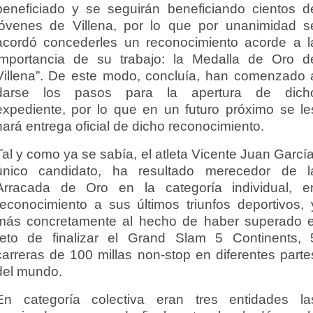
beneficiado y se seguirán beneficiando cientos d
jóvenes de Villena, por lo que por unanimidad s
acordó concederles un reconocimiento acorde a l
importancia de su trabajo: la Medalla de Oro d
Villena”. De este modo, concluía, han comenzado 
darse los pasos para la apertura de dich
expediente, por lo que en un futuro próximo se le
hará entrega oficial de dicho reconocimiento.
Tal y como ya se sabía, el atleta Vicente Juan García
único candidato, ha resultado merecedor de l
Arracada de Oro en la categoría individual, e
reconocimiento a sus últimos triunfos deportivos, 
más concretamente al hecho de haber superado e
reto de finalizar el Grand Slam 5 Continents, 
carreras de 100 millas non-stop en diferentes parte
del mundo.
En categoría colectiva eran tres entidades la