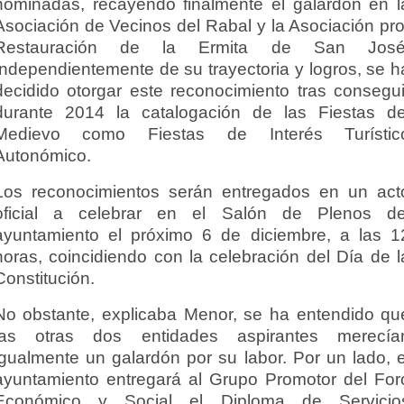
nominadas, recayendo finalmente el galardón en l
Asociación de Vecinos del Rabal y la Asociación pro
Restauración de la Ermita de San José
Independientemente de su trayectoria y logros, se h
decidido otorgar este reconocimiento tras consegui
durante 2014 la catalogación de las Fiestas de
Medievo como Fiestas de Interés Turístic
Autonómico.
Los reconocimientos serán entregados en un act
oficial a celebrar en el Salón de Plenos de
ayuntamiento el próximo 6 de diciembre, a las 1
horas, coincidiendo con la celebración del Día de l
Constitución.
No obstante, explicaba Menor, se ha entendido qu
las otras dos entidades aspirantes merecía
igualmente un galardón por su labor. Por un lado, e
ayuntamiento entregará al Grupo Promotor del For
Económico y Social el Diploma de Servicio