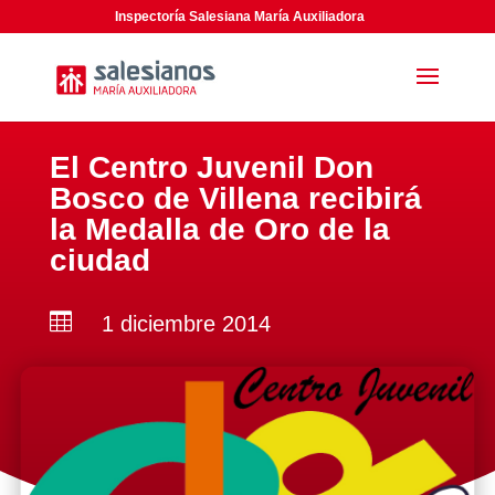
Inspectoría Salesiana María Auxiliadora
El Centro Juvenil Don
Bosco de Villena recibirá
la Medalla de Oro de la
ciudad

1 diciembre 2014