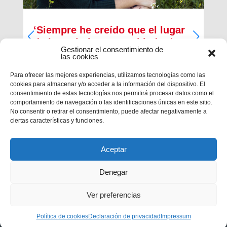
‘Siempre he creído que el lugar
de los cristianos es al lado de
Gestionar el consentimiento de
los que menos tienen’
las cookies
Inma Bernal tiene 40 años, estudió Magisterio y
Para ofrecer las mejores experiencias, utilizamos tecnologías como las
Psicopedagogía, en la actualidad trabaja como
cookies para almacenar y/o acceder a la información del dispositivo. El
maestra en el Colegio Salesiano de Cartagena.
consentimiento de estas tecnologías nos permitirá procesar datos como el
Es la presidenta de la Asociación Alraso en
comportamiento de navegación o las identificaciones únicas en este sitio.
Cartagena y la responsable de los proyectos que
No consentir o retirar el consentimiento, puede afectar negativamente a
la...
ciertas características y funciones.
Aceptar
Denegar
Ver preferencias
Privacidad
|
Aviso legal
|
Política de cookies
Política de cookies
Declaración de privacidad
Impressum