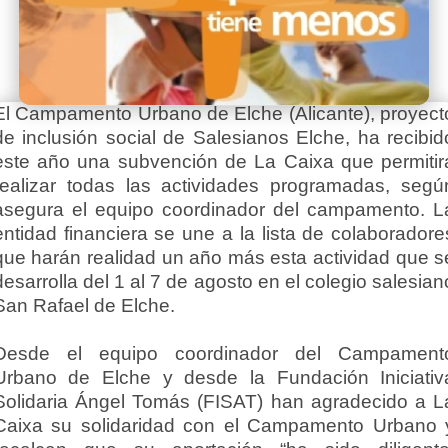
El Campamento Urbano de Elche (Alicante), proyect
de inclusión social de Salesianos Elche, ha recibid
este año una subvención de La Caixa que permitir
realizar todas las actividades programadas, segú
asegura el equipo coordinador del campamento. L
entidad financiera se une a la lista de colaboradore
que harán realidad un año más esta actividad que s
desarrolla del 1 al 7 de agosto en el colegio salesian
San Rafael de Elche.
Desde el equipo coordinador del Campament
Urbano de Elche y desde la Fundación Iniciativ
Solidaria Ángel Tomás (FISAT) han agradecido a L
Caixa su solidaridad con el Campamento Urbano 