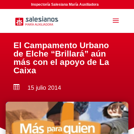
Inspectoría Salesiana María Auxiliadora
El Campamento Urbano
de Elche “Brillará” aún
más con el apoyo de La
Caixa

15 julio 2014