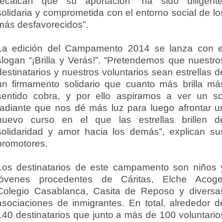
recalcan que su aportación “ha sido diligente
solidaria y comprometida con el entorno social de lo
más desfavorecidos”.
La edición del Campamento 2014 se lanza con e
slogan “¡Brilla y Verás!”. “Pretendemos que nuestro
destinatarios y nuestros voluntarios sean estrellas d
un firmamento solidario que cuanto más brilla má
sentido cobra, y por ello aspiramos a ver un so
radiante que nos dé más luz para luego afrontar u
nuevo curso en el que las estrellas brillen d
solidaridad y amor hacia los demás”, explican su
promotores.
Los destinatarios de este campamento son niños 
jóvenes procedentes de Cáritas, Elche Acoge
Colegio Casablanca, Casita de Reposo y diversa
asociaciones de inmigrantes. En total, alrededor d
140 destinatarios que junto a más de 100 voluntario