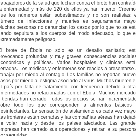
rabajadores de la salud que luchan contra el brote han contraí
la enfermedad y más de 120 de ellos ya han muerto. Creemo
que los números están subestimados y no son realistas: e
número de infecciones y muertes es seguramente mayor
Muchas personas no denuncian los casos por lo que no se est
dando sepultura a los cuerpos del modo adecuado, lo que e
extremadamente peligroso.
El brote de Ébola no sólo es un desafío sanitario; est
provocando profundas y muy graves consecuencias sociales
económicas y políticas. Varios hospitales y clínicas está
cerradas. Los médicos y enfermeras son reacios a presentarse 
trabajar por miedo al contagio. Las familias no reportan nuevo
casos por miedo al estigma asociado al virus. Muchos mueren e
el país por falta de tratamiento, con frecuencia debido a otra
enfermedades no relacionadas con el Ébola. Muchos mercado
y tiendas han cerrado. Todos los precios se han incrementado
sobre todo los que corresponden a alimentos básicos 
desinfectantes. La sensación de aislamiento es cada vez mayor
Las fronteras están cerradas y las compañías aéreas han dejad
de volar hacia y desde los países afectados. Las grande
empresas han cerrado sus operaciones y retiran a su persona
por seguridad.