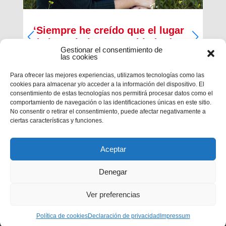
‘Siempre he creído que el lugar
de los cristianos es al lado de
Gestionar el consentimiento de
los que menos tienen’
las cookies
Inma Bernal tiene 40 años, estudió Magisterio y
Para ofrecer las mejores experiencias, utilizamos tecnologías como las
Psicopedagogía, en la actualidad trabaja como
cookies para almacenar y/o acceder a la información del dispositivo. El
maestra en el Colegio Salesiano de Cartagena.
consentimiento de estas tecnologías nos permitirá procesar datos como el
Es la presidenta de la Asociación Alraso en
comportamiento de navegación o las identificaciones únicas en este sitio.
Cartagena y la responsable de los proyectos que
No consentir o retirar el consentimiento, puede afectar negativamente a
la...
ciertas características y funciones.
Aceptar
Denegar
Ver preferencias
Política de cookies
Declaración de privacidad
Impressum
Privacidad
|
Aviso legal
|
Política de cookies