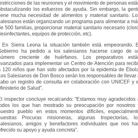
restricciones de las reuniones y el movimiento de personas está
obstaculizando los esfuerzos de ayuda. Sin embargo, la gent
tiene mucha necesidad de alimentos y material sanitario. Lo
salesianos están organizando un programa para alimentar a má
e 500 familias, proporcionar material sanitario necesario (clor
esinfectantes, equipos de protección, etc).
• En Sierra Leona la situación también está empeorando. E
Gobierno ha pedido a los salesianos hacerse cargo de u
número creciente de huérfanos. Los preparativos está
avanzados para implementar un Centro de Atención para recibi
a 120 niños que han sido afectados por la epidemia de Ébola
Los Salesianos de Don Bosco serán los responsables de llevar 
cabo un registro de consulta en colaboración con UNICEF y e
inisterio de Salud”.
El inspector concluye recalcando: “Estamos muy agradecidos 
todos los que han mostrado su preocupación por nosotros 
nuestro pueblo en estos momentos difíciles, especialment
nuestras Procuras misioneras, algunas Inspectorías, lo
salesianos, amigos y benefactores individuales que nos ha
ofrecido su apoyo y ayuda concreta”.