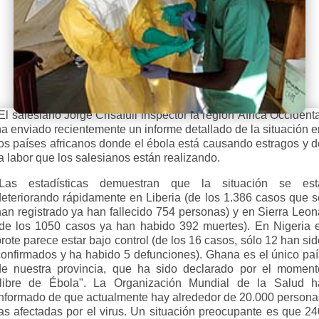
l salesiano Jorge Crisafuli inspector la región África Occident
ha enviado recientemente un informe detallado de la situación e
los países africanos donde el ébola está causando estragos y d
a labor que los salesianos están realizando.
“Las estadísticas demuestran que la situación se est
deteriorando rápidamente en Liberia (de los 1.386 casos que s
han registrado ya han fallecido 754 personas) y en Sierra Leon
(de los 1050 casos ya han habido 392 muertes). En Nigeria e
rote parece estar bajo control (de los 16 casos, sólo 12 han si
confirmados y ha habido 5 defunciones). Ghana es el único paí
de nuestra provincia, que ha sido declarado por el moment
"libre de Ébola". La Organización Mundial de la Salud h
informado de que actualmente hay alrededor de 20.000 persona
las afectadas por el virus. Un situación preocupante es que 24