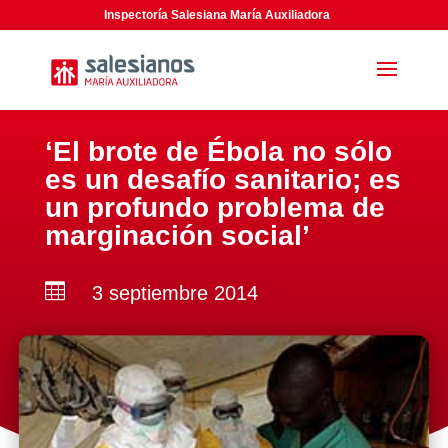
Inspectoría Salesiana María Auxiliadora
‘El brote de Ébola no sólo
es un desafío sanitario; es
un profundo problema de
marginación social’

3 septiembre 2014