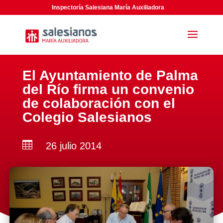
Inspectoría Salesiana María Auxiliadora
El Ayuntamiento de Palma
del Río firma un convenio
de colaboración con el
Colegio Salesianos

26 julio 2014