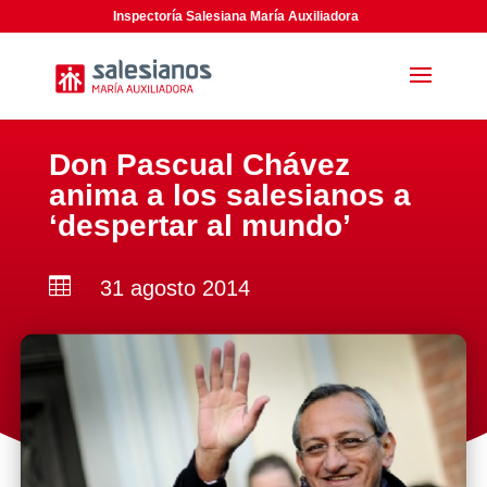
Inspectoría Salesiana María Auxiliadora
Don Pascual Chávez
anima a los salesianos a
‘despertar al mundo’

31 agosto 2014