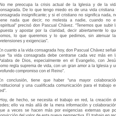
“No me preocupa la crisis actual de la Iglesia y de la vid
consagrada. De lo que tengo miedo es de una vida cristiana 
onsagrada insignificante; y si el cristiano no significa nada, 
tiene nada que decir; no molesta a nadie, cuando no e
espiritual” precisó don Pascual Chávez. “Tenemos que subir l
apuesta y apostar por la claridad, decir abiertamente lo qu
somos, lo que queremos y lo que pedimos, sin atenuar la
retensiones y exigencias”.
En cuanto a la vida consagrada hoy, don Pascual Chávez señal
que “la vida consagrada debe centrarse cada vez más en l
Palabra de Dios, especialmente en el Evangelio, con Jesú
como regla suprema de vida, con un gran amor a la Iglesia y u
profundo compromiso con el Reino”.
En conclusión, tiene que haber “una mayor colaboració
institucional y una cualificada comunicación para el trabajo e
ed”.
“Hoy, de hecho, se necesita el trabajo en red, la creación d
redes; ello va más allá de la mera información y colaboración
que a veces se hacen más por exigencias externas que po
onvicción del valor de esta nueva perspectiva. El trabajo en re