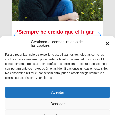
‘Siempre he creído que el lugar
de los cristianos es al lado de
Gestionar el consentimiento de
los que menos tienen’
las cookies
Inma Bernal tiene 40 años, estudió Magisterio y
Para ofrecer las mejores experiencias, utilizamos tecnologías como las
Psicopedagogía, en la actualidad trabaja como
cookies para almacenar y/o acceder a la información del dispositivo. El
maestra en el Colegio Salesiano de Cartagena.
consentimiento de estas tecnologías nos permitirá procesar datos como el
Es la presidenta de la Asociación Alraso en
comportamiento de navegación o las identificaciones únicas en este sitio.
Cartagena y la responsable de los proyectos que
No consentir o retirar el consentimiento, puede afectar negativamente a
la...
ciertas características y funciones.
Aceptar
Denegar