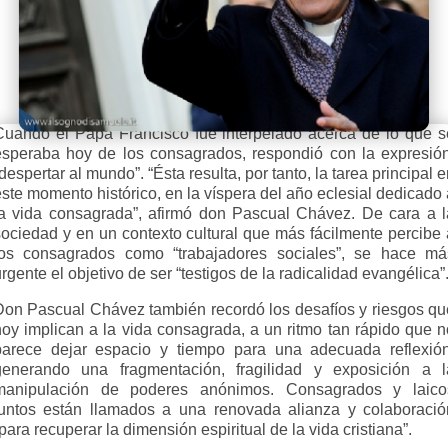
Cuando el Papa Francisco fue interpelado acerca de lo que s
esperaba hoy de los consagrados, respondió con la expresión
despertar al mundo”. “Ésta resulta, por tanto, la tarea principal 
ste momento histórico, en la víspera del año eclesial dedicado
la vida consagrada”, afirmó don Pascual Chávez. De cara a l
sociedad y en un contexto cultural que más fácilmente percibe 
los consagrados como “trabajadores sociales”, se hace má
rgente el objetivo de ser “testigos de la radicalidad evangélica”
Don Pascual Chávez también recordó los desafíos y riesgos qu
hoy implican a la vida consagrada, a un ritmo tan rápido que n
parece dejar espacio y tiempo para una adecuada reflexión
generando una fragmentación, fragilidad y exposición a l
manipulación de poderes anónimos. Consagrados y laico
juntos están llamados a una renovada alianza y colaboració
para recuperar la dimensión espiritual de la vida cristiana”.