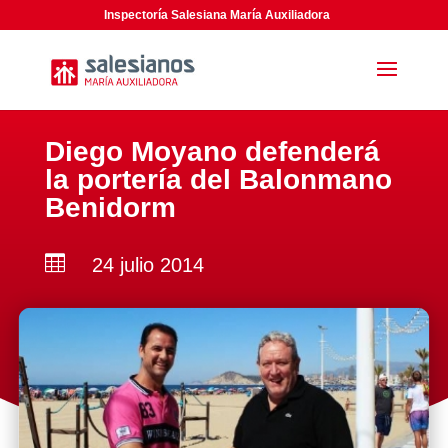
Inspectoría Salesiana María Auxiliadora
Diego Moyano defenderá
la portería del Balonmano
Benidorm

24 julio 2014