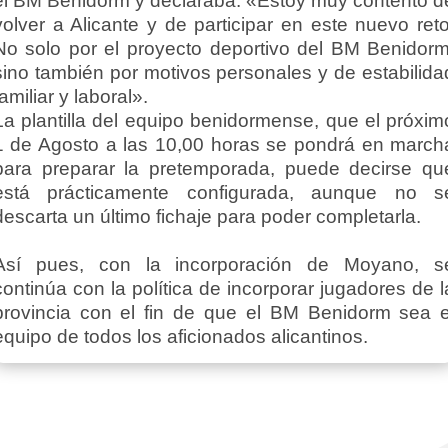
el BM Benidorm y declaraba: «Estoy muy contento d
volver a Alicante y de participar en este nuevo reto
No solo por el proyecto deportivo del BM Benidorm
sino también por motivos personales y de estabilida
familiar y laboral».
La plantilla del equipo benidormense, que el próxim
1 de Agosto a las 10,00 horas se pondrá en march
para preparar la pretemporada, puede decirse qu
está prácticamente configurada, aunque no s
descarta un último fichaje para poder completarla.
Así pues, con la incorporación de Moyano, s
continúa con la política de incorporar jugadores de l
provincia con el fin de que el BM Benidorm sea e
equipo de todos los aficionados alicantinos.