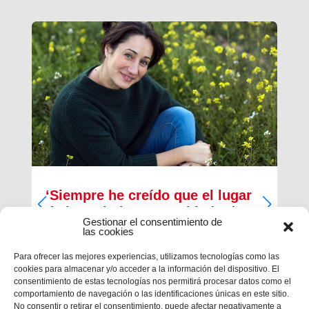
‘Siempre he creído que el lugar
de los cristianos es al lado de
Gestionar el consentimiento de
los que menos tienen’
las cookies
Inma Bernal tiene 40 años, estudió Magisterio y
Para ofrecer las mejores experiencias, utilizamos tecnologías como las
Psicopedagogía, en la actualidad trabaja como
cookies para almacenar y/o acceder a la información del dispositivo. El
maestra en el Colegio Salesiano de Cartagena.
consentimiento de estas tecnologías nos permitirá procesar datos como el
Es la presidenta de la Asociación Alraso en
comportamiento de navegación o las identificaciones únicas en este sitio.
Cartagena y la responsable de los proyectos que
No consentir o retirar el consentimiento, puede afectar negativamente a