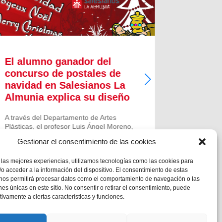
El alumno ganador del
Presen
concurso de postales de
Aguina
navidad en Salesianos La
El 27 de d
Almunia explica su diseño
este regal
Salesiana 
A través del Departamento de Artes
presentaci
Plásticas, el profesor Luis Ángel Moreno,
lugar, com
del Colegio Salesiano de La Almunia de
General de
Gestionar el consentimiento de las cookies
Doña Godina (Zaragoza) convocó el
(FMA), en.
concurso de postales navideñas, en dos
 las mejores experiencias, utilizamos tecnologías como las cookies para
categorías diferentes: ESO y...
o acceder a la información del dispositivo. El consentimiento de estas
 nos permitirá procesar datos como el comportamiento de navegación o las
ones únicas en este sitio. No consentir o retirar el consentimiento, puede
tivamente a ciertas características y funciones.