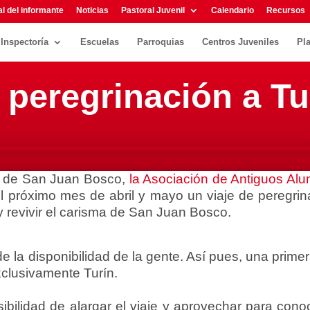
l del informante
Noticias
Pastoral Juvenil
Calendario
Recursos
Inspectoría
Escuelas
Parroquias
Centros Juveniles
Pl
 peregrinación a Tu
io de San Juan Bosco,
la Asociación de Antiguos Al
 próximo mes de abril y mayo un viaje de peregrina
y revivir el carisma de San Juan Bosco.
e la disponibilidad de la gente. Así pues, una primera
xclusivamente Turín.
sibilidad de alargar el viaje y aprovechar para con