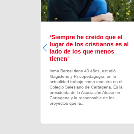
a nos
‘Siempre he creído que el
“Sueño
lugar de los cristianos es al
lado de los que menos
tienen’
Inma Bernal tiene 40 años, estudió
Magisterio y Psicopedagogía, en la
actualidad trabaja como maestra en el
Colegio Salesiano de Cartagena. Es la
presidenta de la Asociación Alraso en
Cartagena y la responsable de los
proyectos que la...