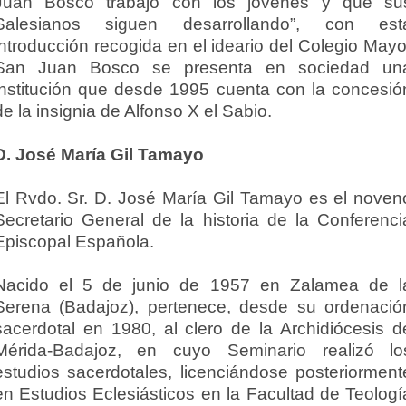
Juan Bosco trabajó con los jóvenes y que su
Salesianos siguen desarrollando”, con est
introducción recogida en el ideario del Colegio Mayo
San Juan Bosco se presenta en sociedad un
institución que desde 1995 cuenta con la concesió
de la insignia de Alfonso X el Sabio.
D. José María Gil Tamayo
El Rvdo. Sr. D. José María Gil Tamayo es el noven
Secretario General de la historia de la Conferenci
Episcopal Española.
Nacido el 5 de junio de 1957 en Zalamea de l
Serena (Badajoz), pertenece, desde su ordenació
sacerdotal en 1980, al clero de la Archidiócesis d
Mérida-Badajoz, en cuyo Seminario realizó lo
estudios sacerdotales, licenciándose posteriorment
en Estudios Eclesiásticos en la Facultad de Teologí