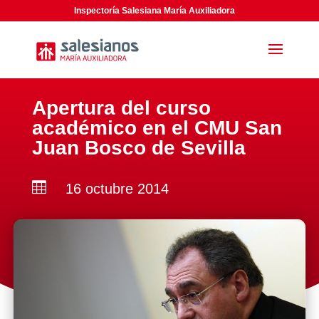
Inspectoría Salesiana María Auxiliadora
Apertura del curso
académico en el CMU San
Juan Bosco de Sevilla

16 octubre 2014