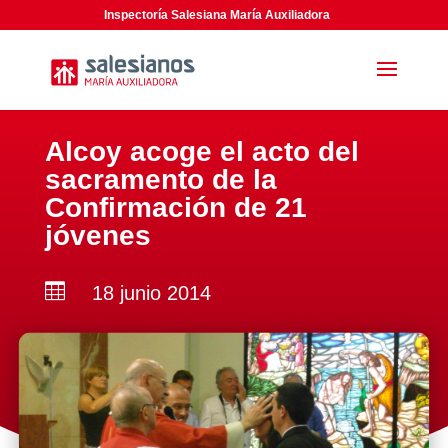
Inspectoría Salesiana María Auxiliadora
Alcoy acoge el acto del
sacramento de la
Confirmación de 21
jóvenes

18 junio 2014