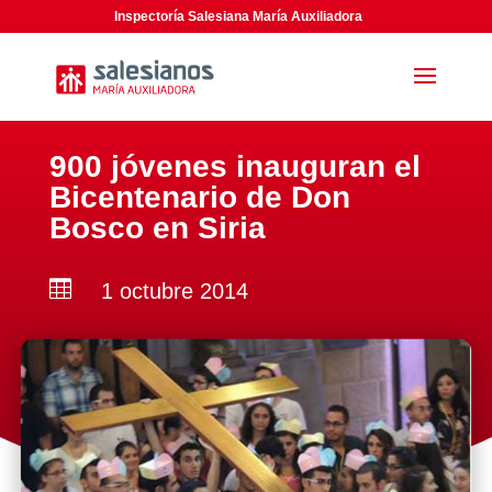
Inspectoría Salesiana María Auxiliadora
900 jóvenes inauguran el
Bicentenario de Don
Bosco en Siria

1 octubre 2014