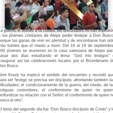
a guerra, el asedio a la ciudad, las dificultades no han impedi
a los jóvenes cristianos de Alepo poder festejar a Don Bosco
porque las ganas de vivir en plenitud y de encontrarse han sid
más fuertes que el miedo a morir. Del 18 al 19 de septiembre
900 jóvenes se reunieron en la casa salesiana de Alepo par
pasar dos días estudiando el tema: “Sed mis testigos” 
inaugurar así las celebraciones locales por el Bicentenario d
Don Bosco.
Gimi Kourji ha explicó el sentido del encuentro y recordó qu
ara ser “testigo se precisa ser discípulo, afrontando también l
ificultades: el condicionamiento de la guerra, del miedo, de l
antiguas costumbres, el conformismo de quien no quier
profundizar su relación con el Señor; el conformismo de quien n
usca al otro”.
El tema del segundo día fue “Don Bosco discípulo de Cristo” y l