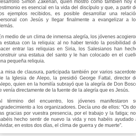
desarrolló Simon Zakerian, quien mostró cómo también hoy e
estimonio es esencial en la vida del discípulo y que, a partir 
los ejemplos recibidos, es posible desarrollar una relació
personal con Jesús y llegar finalmente a evangelizar a lo
demás.
En medio de un clima de inmensa alegría, los jóvenes acogiero
la estatua con la reliquia: al no haber tenido la posibilidad d
hacer entrar las reliquias en Siria, los Salesianos han hech
construir una estatua del santo y le han colocado en el cuell
una pequeña reliquia.
La misa de clausura, participada también por varios sacerdote
de la Iglesia de Alepo, la presidió George Fattal, director d
Alepo, quien en la homilía subrayó que la alegría de Don Bosc
e venía directamente de la fuente de la alegría que es Jesús.
Al término del encuentro, los jóvenes manifestaron s
agradecimiento a los organizadores. Decía uno de ellos: “Os do
as gracias por vuestra presencia, por el trabajo y la fatiga; n
habéis hecho sentir de nuevo la vida y nos habéis ayudado 
lvidar, en estos dos días, el clima de guerra y de muerte”.