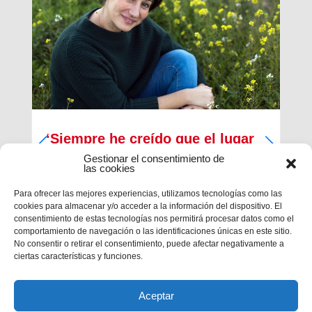
‘Siempre he creído que el lugar
de los cristianos es al lado de
Gestionar el consentimiento de
las cookies
los que menos tienen’
Para ofrecer las mejores experiencias, utilizamos tecnologías como las
Inma Bernal tiene 40 años, estudió Magisterio y
cookies para almacenar y/o acceder a la información del dispositivo. El
Psicopedagogía, en la actualidad trabaja como
consentimiento de estas tecnologías nos permitirá procesar datos como el
maestra en el Colegio Salesiano de Cartagena.
comportamiento de navegación o las identificaciones únicas en este sitio.
Es la presidenta de la Asociación Alraso en
No consentir o retirar el consentimiento, puede afectar negativamente a
Cartagena y la responsable de los proyectos que
la...
ciertas características y funciones.
Aceptar