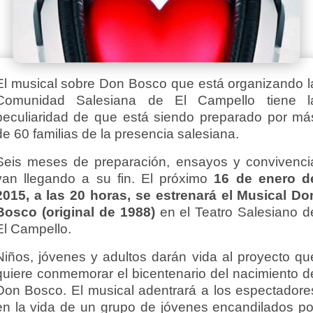
El musical sobre Don Bosco que está organizando l
Comunidad Salesiana de El Campello tiene l
peculiaridad de que está siendo preparado por má
de 60 familias de la presencia salesiana.
Seis meses de preparación, ensayos y convivenci
van llegando a su fin. El próximo
16 de enero d
2015, a las 20 horas, se estrenará el Musical Do
Bosco (original de 1988)
en el Teatro Salesiano d
El Campello.
Niños, jóvenes y adultos darán vida al proyecto qu
quiere conmemorar el bicentenario del nacimiento d
Don Bosco. El musical adentrará a los espectadore
en la vida de un grupo de jóvenes encandilados po