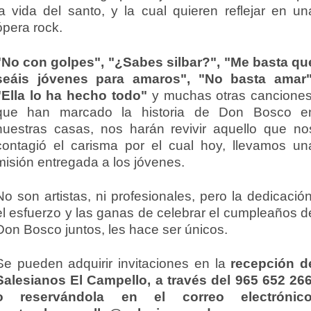
la vida del santo, y la cual quieren reflejar en un
ópera rock.
"No con golpes", "¿Sabes silbar?", "Me basta qu
seáis jóvenes para amaros", "No basta amar"
"Ella lo ha hecho todo"
y muchas otras canciones
que han marcado la historia de Don Bosco e
nuestras casas, nos harán revivir aquello que no
contagió el carisma por el cual hoy, llevamos un
misión entregada a los jóvenes.
No son artistas, ni profesionales, pero la dedicación
el esfuerzo y las ganas de celebrar el cumpleaños d
Don Bosco juntos, les hace ser únicos.
Se pueden adquirir invitaciones en la
recepción d
Salesianos El Campello, a través del 965 652 266
o reservándola en el correo electrónico