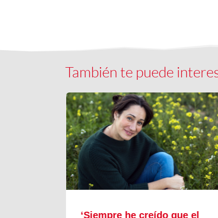
También te puede intere
a nos
‘Siempre he creído que el