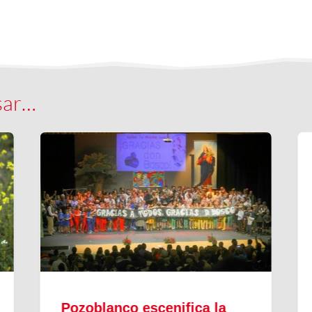
sar…
Pozoblanco escenifica la