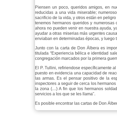
Piensen un poco, queridos amigos, en nu
reducidas a una vida miserable; numeroso
sacrificio de la vida, y otros están en peli
tenemos hermanos queridos y numerosas ca
ahora no pueden venir en nuestra ayuda, ya
ayudar a otras miserias más urgentes causad
enviaban en determinadas épocas, y luego t
Junto con la carta de Don Álbera es import
titulada “Experiencia bélica e identidad sa
congregación marcados por la primera guerr
El P. Tullini, refiriendose específicamente a
puesto en evidencia una capacidad de reacci
las armas. Es el pensar positivo de la es
inspectores a seguir de cerca los hermanos 
la zona (…) A fin que los hermanos solda
servicios a los que se les llama".
Es posible encontrar las cartas de Don Álbe