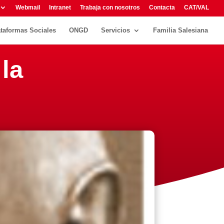
Webmail
Intranet
Trabaja con nosotros
Contacta
CAT/VAL
ataformas Sociales
ONGD
Servicios
Familia Salesiana
 la