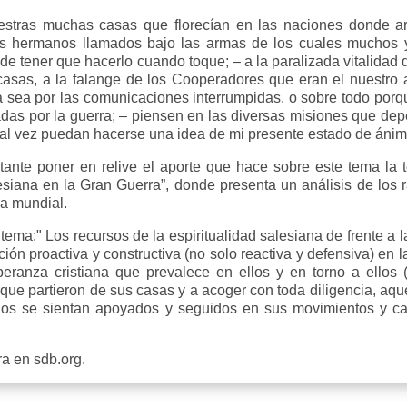
estras muchas casas que florecían en las naciones donde ar
s hermanos llamados bajo las armas de los cuales muchos ya
gro de tener que hacerlo cuando toque; – a la paralizada vitali
sas, a la falange de los Cooperadores que eran el nuestro 
 sea por las comunicaciones interrumpidas, o sobre todo porq
as por la guerra; – piensen en las diversas misiones que depe
al vez puedan hacerse una idea de mi presente estado de ánim
ante poner en relive el aporte que hace sobre este tema la te
lesiana en la Gran Guerra”, donde presenta un análisis de los r
a mundial.
l tema:" Los recursos de la espiritualidad salesiana de frente a 
ón proactiva y constructiva (no solo reactiva y defensiva) en 
peranza cristiana que prevalece en ellos y en torno a ellos 
que partieron de sus casas y a acoger con toda diligencia, aque
dos se sientan apoyados y seguidos en sus movimientos y cam
ra en sdb.org.