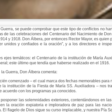
uerra, se puede comprobar que este tipo de conflictos no han s
as de las celebraciones del Centenario del Nacimiento de Do
 1914 y 1918. Don Álbera, por entonces Rector Mayor, es quien p
 unidos y confiados e la oración”, y a los directores e inspec
es ejes temáticos: el Centenario de la institución de María Au
neral; este último que tendía que haberse realizado en el 1916.
 la Guerra, Don Álbera comenta:
cién comenzado – el cual marca dos fechas memorables para 
la institución de la Fiesta de María SS. Auxiliadora – nos tr
e acuerdo con los programas ya conocidos.
posponer las solemnidades exteriores, contentándonos en las a
 la oración expiatoria e imploradora de paz para las nacio
ia. El flagelo de Dios sigue su curso implacable, y nuestra Pía 