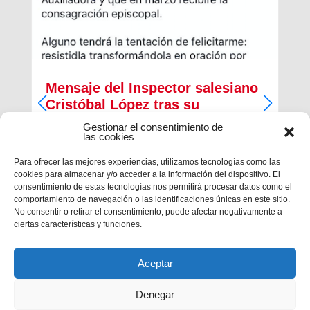
Mensaje del Inspector salesiano
Cristóbal López tras su
nombramiento como Arzobispo
Gestionar el consentimiento de
de Rabat
las cookies
Para ofrecer las mejores experiencias, utilizamos tecnologías como las
“Queridos amigos y amigas:Hoy, a mediodía, se
cookies para almacenar y/o acceder a la información del dispositivo. El
ha hecho público que el papa Francisco me ha
consentimiento de estas tecnologías nos permitirá procesar datos como el
nombrado obispo de la archidiócesis de Rabat
comportamiento de navegación o las identificaciones únicas en este sitio.
(Marruecos).Esto quiere decir que en breve plazo
No consentir o retirar el consentimiento, puede afectar negativamente a
(probablemente el 31 de enero, fiesta de Don
ciertas características y funciones.
Bosco)...
Aceptar
Denegar