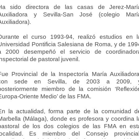
Ha sido directora de las casas de Jerez-Marí
Auxiliadora y Sevilla-San José (colegio Marí
Auxiliadora).
Durante el curso 1993-94, realizó estudios en l
Universidad Pontificia Salesiana de Roma, y de 199
a 2000 desempeñó el servicio de coordinador
inspectorial de pastoral juvenil.
Fue Provincial de la Inspectoría María Auxiliadora
con sede en Sevilla, de 2003 a 2009, 
posteriormente miembro de la comisión ‘Reflexió
Europa-Oriente Medio’ de las FMA.
En la actualidad, forma parte de la comunidad d
Marbella (Málaga), donde es profesora y coordina l
pastoral de los dos colegios de las FMA en est
localidad. Es miembro del Consejo provincial