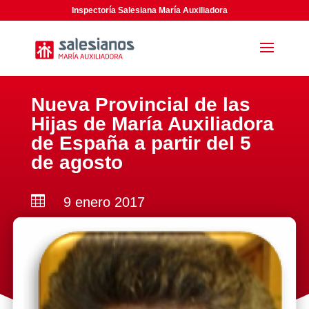
Inspectoría Salesiana María Auxiliadora
Nueva Provincial de las
Hijas de María Auxiliadora
de España a partir del 5
de agosto

9 enero 2017