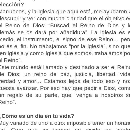
elección?
Marruecos, y la Iglesia que aquí está, me ayudaron 
descubrir y ver con mucha claridad que el objetivo e
el Reino de Dios: “Buscad el Reino de Dios y l
demás se os dará por añadidura”. La Iglesia es e
medio, el instrumento, el signo de ese Reino… per
no es el fin. No trabajamos “por la Iglesia”, sino que
“en Iglesia y como Iglesia que somos, trabajamos po
el Reino”.
Este mundo está llamado y destinado a ser el Rein
de Dios; un reino de paz, justicia, libertad, vida
verdad y amor… Estamos lejos de todo eso y no
cuesta avanzar. Por eso hay que pedir a Dios, com
un regalo de su parte, que “venga a nosotros s
Reino”.
¿Cómo es un día en tu vida?
Muy variado de uno a otro; imposible tener un horari
fijo. Creo que mi tiempo se divide en cuatr