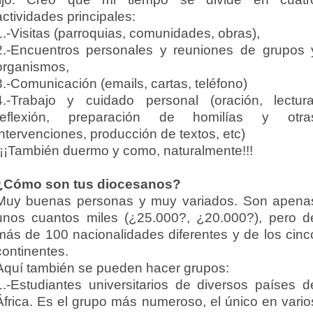
actividades principales:
1.-Visitas (parroquias, comunidades, obras),
2.-Encuentros personales y reuniones de grupos 
organismos,
3.-Comunicación (emails, cartas, teléfono)
4.-Trabajo y cuidado personal (oración, lectura
reflexión, preparación de homilías y otra
intervenciones, producción de textos, etc)
¡¡¡También duermo y como, naturalmente!!!
¿Cómo son tus diocesanos?
Muy buenas personas y muy variados. Son apena
unos cuantos miles (¿25.000?, ¿20.000?), pero d
más de 100 nacionalidades diferentes y de los cinc
continentes.
Aquí también se pueden hacer grupos:
1.-Estudiantes universitarios de diversos países d
África. Es el grupo más numeroso, el único en vario