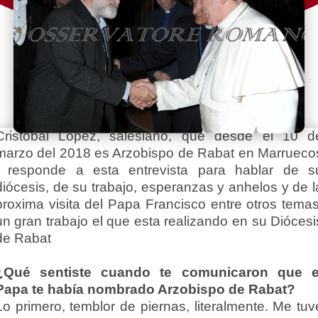
Cristobal López, salesiano, que desde el 10 d
marzo del 2018 es Arzobispo de Rabat en Marrueco
, responde a esta entrevista para hablar de s
diócesis, de su trabajo, esperanzas y anhelos y de l
proxima visita del Papa Francisco entre otros temas
un gran trabajo el que esta realizando en su Diócesi
de Rabat
¿Qué sentiste cuando te comunicaron que e
Papa te había nombrado Arzobispo de Rabat?
Lo primero, temblor de piernas, literalmente. Me tuv