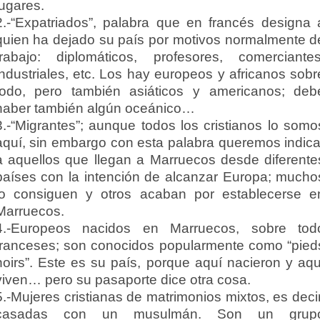
lugares.
2.-“Expatriados”, palabra que en francés designa 
quien ha dejado su país por motivos normalmente d
trabajo: diplomáticos, profesores, comerciantes
industriales, etc. Los hay europeos y africanos sobr
todo, pero también asiáticos y americanos; deb
haber también algún oceánico…
3.-“Migrantes”; aunque todos los cristianos lo somo
aquí, sin embargo con esta palabra queremos indica
a aquellos que llegan a Marruecos desde diferente
países con la intención de alcanzar Europa; mucho
lo consiguen y otros acaban por establecerse e
Marruecos.
4.-Europeos nacidos en Marruecos, sobre tod
franceses; son conocidos popularmente como “pied
noirs”. Este es su país, porque aquí nacieron y aqu
viven… pero su pasaporte dice otra cosa.
5.-Mujeres cristianas de matrimonios mixtos, es decir
casadas con un musulmán. Son un grup