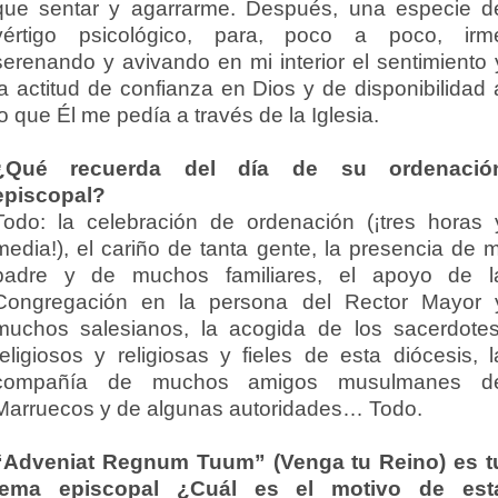
que sentar y agarrarme. Después, una especie d
vértigo psicológico, para, poco a poco, irm
serenando y avivando en mi interior el sentimiento 
la actitud de confianza en Dios y de disponibilidad 
lo que Él me pedía a través de la Iglesia.
¿Qué recuerda del día de su ordenació
episcopal?
Todo: la celebración de ordenación (¡tres horas 
media!), el cariño de tanta gente, la presencia de m
padre y de muchos familiares, el apoyo de l
Congregación en la persona del Rector Mayor 
muchos salesianos, la acogida de los sacerdotes
religiosos y religiosas y fieles de esta diócesis, l
compañía de muchos amigos musulmanes d
Marruecos y de algunas autoridades… Todo.
“Adveniat Regnum Tuum” (Venga tu Reino) es t
lema episcopal ¿Cuál es el motivo de est