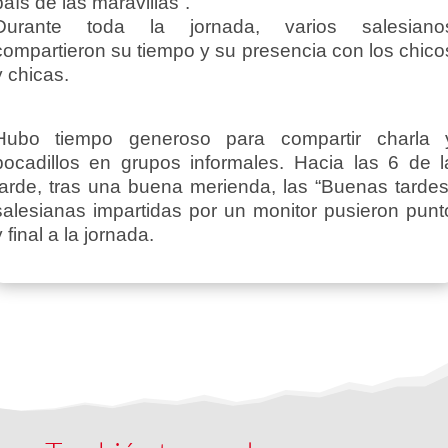
país de las maravillas”.
Durante toda la jornada, varios salesiano
compartieron su tiempo y su presencia con los chico
y chicas.
Hubo tiempo generoso para compartir charla 
bocadillos en grupos informales. Hacia las 6 de l
tarde, tras una buena merienda, las “Buenas tardes
salesianas impartidas por un monitor pusieron punt
y final a la jornada.