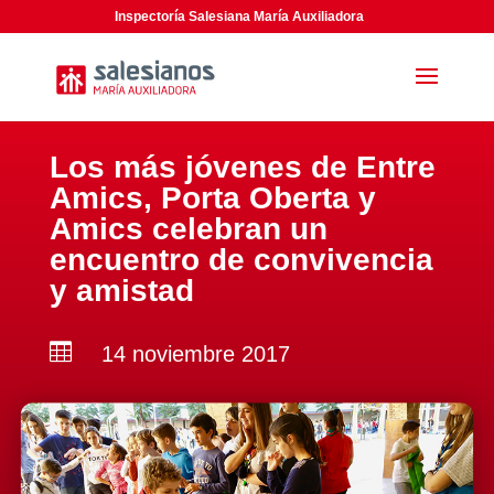
Inspectoría Salesiana María Auxiliadora
Los más jóvenes de Entre
Amics, Porta Oberta y
Amics celebran un
encuentro de convivencia
y amistad

14 noviembre 2017