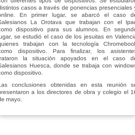
con diferentes tipos de dispositivos. Se estudiaro
distintos casos a través de ponencias presenciales 
online. En primer lugar, se abarcó el caso d
Salesianos La Orotava que trabajan con el Ipa
como dispositivo para sus alumnos. En segund
lugar, se estudió el caso de los jesuitas en Valenci
quienes trabajan con la tecnología Chromeboo
como dispositivo. Para finalizar, los asistente
trataron la situación apoyados en el caso d
Salesianos Huesca, donde se trabaja con window
como dispositivo.
Las conclusiones obtenidas en esta reunión s
presentaron a los directores de obra y colegio el 1
de mayo.