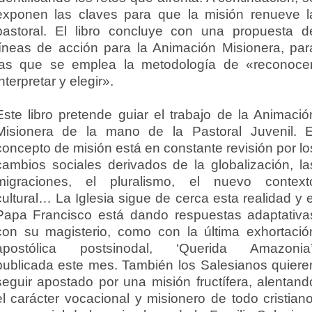
exponen las claves para que la misión renueve l
pastoral. El libro concluye con una propuesta d
líneas de acción para la Animación Misionera, par
las que se emplea la metodología de «reconocer
interpretar y elegir».
Este libro pretende guiar el trabajo de la Animació
Misionera de la mano de la Pastoral Juvenil. E
concepto de misión está en constante revisión por lo
cambios sociales derivados de la globalización, la
migraciones, el pluralismo, el nuevo context
cultural… La Iglesia sigue de cerca esta realidad y e
Papa Francisco está dando respuestas adaptativa
con su magisterio, como con la última exhortació
apostólica postsinodal, ‘Querida Amazonia’
publicada este mes. También los Salesianos quiere
seguir apostado por una misión fructífera, alentand
el carácter vocacional y misionero de todo cristiano