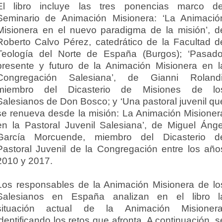
El libro incluye las tres ponencias marco de
Seminario de Animación Misionera: ‘La Animació
Misionera en el nuevo paradigma de la misión’, d
Roberto Calvo Pérez, catedrático de la Facultad d
Teología del Norte de España (Burgos); ‘Pasado
presente y futuro de la Animación Misionera en l
Congregación Salesiana’, de Gianni Rolandi
miembro del Dicasterio de Misiones de lo
Salesianos de Don Bosco; y ‘Una pastoral juvenil qu
se renueva desde la misión: La Animación Misioner
en la Pastoral Juvenil Salesiana’, de Miguel Ánge
García Morcuende, miembro del Dicasterio d
Pastoral Juvenil de la Congregación entre los año
2010 y 2017.
Los responsables de la Animación Misionera de lo
Salesianos en España analizan en el libro l
situación actual de la Animación Misionera
identificando los retos que afronta. A continuación, s