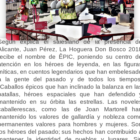
Según explica el salesiano de la presencia d
Alicante, Juan Pérez, La Hoguera Don Bosco 201
recibe el nombre de ÊPIC, poniendo su centro d
atención en los héroes de leyenda, en las figura
míticas, en cuentos legendarios que han embelesad
a la gente del pasado y de todos los tiempos
"Caballos épicos que han inclinado la balanza en la
batallas, héroes espaciales que han defendido 
mantenido en su órbita las estrellas. Las novele
caballerescas, como las de Joan Martorell ha
mantenido los valores de gallardía y nobleza com
permanentes valores para hombres y mujeres. So
los héroes del pasado; sus hechos han contribuido 
mantener la identidad de pueblos y lugares. Si