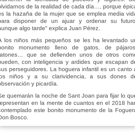
olvidarnos de la realidad de cada día…, porque épic
es la hazaña de la mujer que se emplea media vid
para disponer de un ajuar y ordenar su futuro
aunque algo tarde" explica Juan Pérez.
A los niños más pequeños se les ha levantado u
bonito monumento lleno de gatos, de pájaros
ratones… que se defienden unos de otros com
pueden, con inteligencia y ardides que escapan d
sus perseguidores. La hoguera infantil es un canto 
los niños y a su clarividencia, a sus dones d
observación y picardía.
Se quemarán la noche de Sant Joan para fijar lo qu
representan en la mente de cuantos en el 2018 ha
contemplado este bonito monumento de la Foguer
Don Bosco.