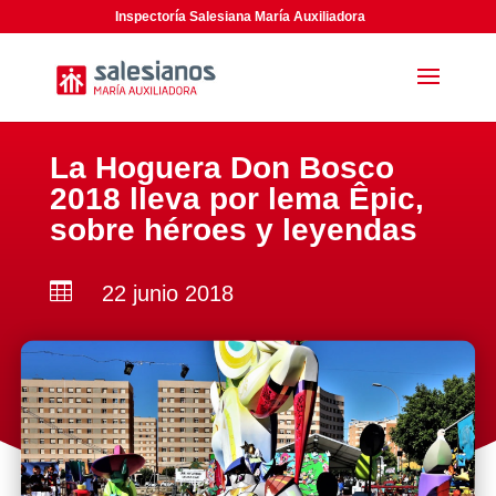
Inspectoría Salesiana María Auxiliadora
La Hoguera Don Bosco
2018 lleva por lema Êpic,
sobre héroes y leyendas

22 junio 2018