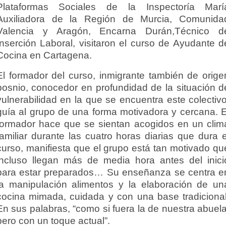
Plataformas Sociales de la Inspectoría Marí
Auxiliadora de la Región de Murcia, Comunida
Valencia y Aragón, Encarna Durán,Técnico d
Inserción Laboral, visitaron el curso de Ayudante d
Cocina en Cartagena.
El formador del curso, inmigrante también de orige
bosnio, conocedor en profundidad de la situación d
vulnerabilidad en la que se encuentra este colectivo
guía al grupo de una forma motivadora y cercana. E
formador hace que se sientan acogidos en un clim
familiar durante las cuatro horas diarias que dura e
curso, manifiesta que el grupo está tan motivado qu
incluso llegan más de media hora antes del inici
para estar preparados… Su enseñanza se centra e
la manipulación alimentos y la elaboración de un
cocina mimada, cuidada y con una base tradicional
En sus palabras, “como si fuera la de nuestra abuela
pero con un toque actual”.