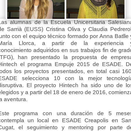
Las alumnas de la Escuela Unicersitaria Salesian
de Sarrià (EUSS) Cristina Oliva y Claudia Pedrerol
junto con el equipo técnico formado por Anna Batlle 
María Llorca, a partir de la experiencia 
conocimiento adquiridos en sus trabajos fin de grad
(TFG), han presentado la propuesta de empres
Hintech el programa Empuje 2015 de ESADE. D
todos los proyectos presentados, en total casi 160
ESADE selecciona 10 con la mejor tecnologí
disruptiva. El proyecto Hintech ha sido uno de lo
elegidos y a partir del 18 de enero de 2016, comienz
la aventura.
Este programa con una duración de 5 mese
contempla un local en ESADE Creapolis en San
Cugat, el seguimiento y mentoring por parte d