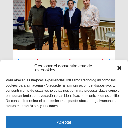
Luces largas para la Inspectoría
Gestionar el consentimiento de
María Auxiliadora
las cookies
El último día de nuestra primera sesión del
Para ofrecer las mejores experiencias, utilizamos tecnologías como las
Capítulo se ha caracterizado por su enfoque
cookies para almacenar y/o acceder a la información del dispositivo. El
sobre el presente y futuro de nuestra inspectoría.
consentimiento de estas tecnologías nos permitirá procesar datos como el
Terminados los informes que habrá que enviar al
comportamiento de navegación o las identificaciones únicas en este sitio.
Capítulo General 28, tocaba...
No consentir o retirar el consentimiento, puede afectar negativamente a
ciertas características y funciones.
Aceptar