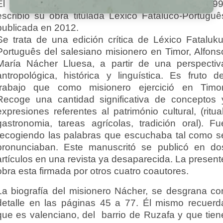
El misionero Alfonso Nácher Lluesa (1905-1999
escribió su obra titulada Léxico Fataluco-Portuguê
publicada en 2012.
Se trata de una edición crítica de Léxico Fataluku
Português del salesiano misionero en Timor, Alfons
María Nácher Lluesa, a partir de una perspectiv
antropológica, histórica y linguística. Es fruto de
trabajo que como misionero ejercició en Timor
Recoge una cantidad significativa de conceptos 
expresiones referentes al património cultural, (ritual
gastronomia, tareas agrícolas, tradición oral). Fu
recogiendo las palabras que escuchaba tal como s
pronunciaban. Este manuscritó se publicó en do
artículos en una revista ya desaparecida. La present
obra esta firmada por otros cuatro coautores.
La biografía del misionero Nácher, se desgrana co
detalle en las páginas 45 a 77. Él mismo recuerd
que es valenciano, del barrio de Ruzafa y que tien