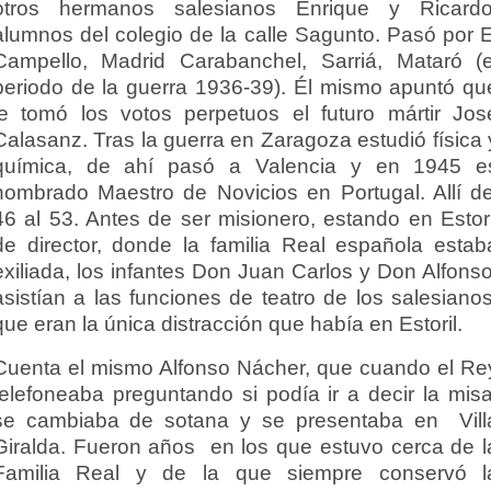
otros hermanos salesianos Enrique y Ricardo
alumnos del colegio de la calle Sagunto. Pasó por E
Campello, Madrid Carabanchel, Sarriá, Mataró (e
periodo de la guerra 1936-39). Él mismo apuntó qu
le tomó los votos perpetuos el futuro mártir Jos
Calasanz. Tras la guerra en Zaragoza estudió física 
química, de ahí pasó a Valencia y en 1945 e
nombrado Maestro de Novicios en Portugal. Allí de
46 al 53. Antes de ser misionero, estando en Estori
de director, donde la familia Real española estab
exiliada, los infantes Don Juan Carlos y Don Alfonso
asistían a las funciones de teatro de los salesianos
que eran la única distracción que había en Estoril.
Cuenta el mismo Alfonso Nácher, que cuando el Re
telefoneaba preguntando si podía ir a decir la misa
se cambiaba de sotana y se presentaba en Vill
Giralda. Fueron años en los que estuvo cerca de l
Familia Real y de la que siempre conservó l