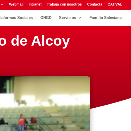
Webmail
Intranet
Trabaja con nosotros
Contacta
CAT/VAL
ataformas Sociales
ONGD
Servicios
Familia Salesiana
o de Alcoy