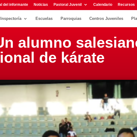
l del informante
Noticias
Pastoral Juvenil
Calendario
Recursos
Inspectoría
Escuelas
Parroquias
Centros Juveniles
Pl
 Un alumno salesian
onal de kárate