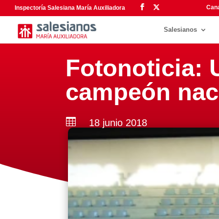
Cana
Inspectoría Salesiana María Auxiliadora
Salesianos
Fotonoticia:
campeón naci

18 junio 2018