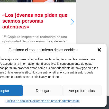
«Los jóvenes nos piden que
Taller
seamos personas
navide
auténticas»
Alcoy
“El Capítulo Inspectorial realmente es una
Con la lle
oportunidad de conocernos más, de estar
departame
más unidos; poner cara a mucha gente
de la Escu
Gestionar el consentimiento de las cookies
que va trabajando por nuestra gran
Salesiano
Inspectoría y es este momento de
para poner
encuentro con los otros que nos hará...
diferentes
 las mejores experiencias, utilizamos tecnologías como las cookies para
se han pro
o acceder a la información del dispositivo. El consentimiento de estas
 nos permitirá procesar datos como el comportamiento de navegación o las
ones únicas en este sitio. No consentir o retirar el consentimiento, puede
tivamente a ciertas características y funciones.
ceptar
Denegar
Ver preferencias
Política de cookies
Declaración de privacidad
Impressum