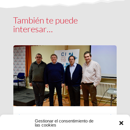
También te puede
interesar…
Luces largas para la Inspectoría
Gestionar el consentimiento de
María Auxiliadora
las cookies