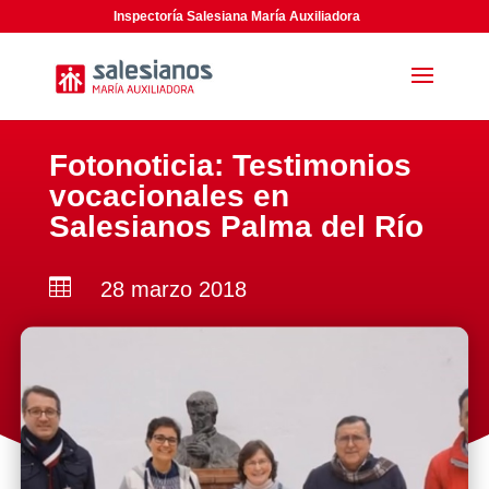
Inspectoría Salesiana María Auxiliadora
Fotonoticia: Testimonios
vocacionales en
Salesianos Palma del Río

28 marzo 2018