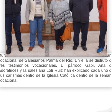
Durante el mes de marzo se ha llevado a cabo la seman
vocacional de Salesianos Palma del Río. En ella se disfrutó d
tres testimonios vocacionales. El párroco Gabi, Ana d
Adoratrices y la salesiana Loli Ruiz han explicado cada uno d
sus carismas dentro de la Iglesia Católica dentro de la seman
vocacional.