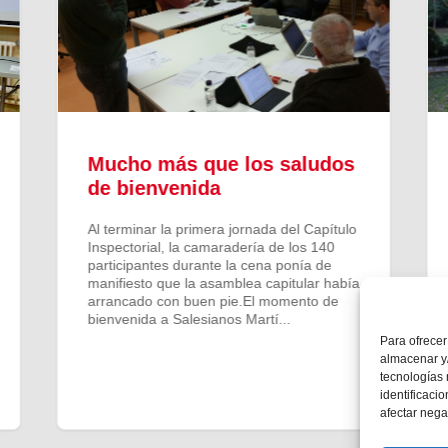
Mucho más que los saludos
de bienvenida
Al terminar la primera jornada del Capítulo
Inspectorial, la camaradería de los 140
participantes durante la cena ponía de
manifiesto que la asamblea capitular había
arrancado con buen pie.El momento de
bienvenida a Salesianos Martí...
Para ofrecer
almacenar y/
tecnologías
identificaci
afectar nega