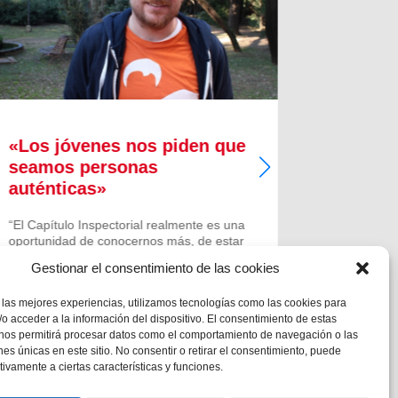
«Los jóvenes nos piden que
Los sal
seamos personas
alegría
auténticas»
países
“El Capítulo Inspectorial realmente es una
En medio 
oportunidad de conocernos más, de estar
que sufren
más unidos; poner cara a mucha gente
los lugare
Gestionar el consentimiento de las cookies
que va trabajando por nuestra gran
epidemias 
Inspectoría y es este momento de
rutina diar
 las mejores experiencias, utilizamos tecnologías como las cookies para
encuentro con los otros que nos hará...
salesiano 
o acceder a la información del dispositivo. El consentimiento de estas
acompañar
 nos permitirá procesar datos como el comportamiento de navegación o las
ones únicas en este sitio. No consentir o retirar el consentimiento, puede
tivamente a ciertas características y funciones.