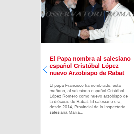
mios
El Papa nombra al salesiano
ragonés
español Cristóbal López
nuevo Arzobispo de Rabat
miento de
 II
El papa Francisco ha nombrado, esta
onés. Al
mañana, al salesiano español Cristóbal
s de Pedro
López Romero como nuevo arzobispo de
miadas,
la diócesis de Rabat. El salesiano era,
 por parte
desde 2014, Provincial de la Inspectoría
salesiana María...