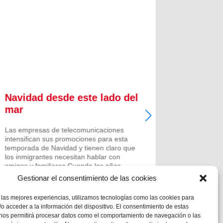
Navidad desde este lado del
Salesi
mar
partic
Mazmo
Las empresas de telecomunicaciones
intensifican sus promociones para esta
Crónica. 
temporada de Navidad y tienen claro que
colegio Sa
los inmigrantes necesitan hablar con
selecciona
amigos y familiares.Cuando los años
Aragón par
pasan y la permanencia se ha hecho más
pionero, p
Gestionar el consentimiento de las cookies
larga, la tristeza es por...
Zaragoza y
 las mejores experiencias, utilizamos tecnologías como las cookies para
o acceder a la información del dispositivo. El consentimiento de estas
 nos permitirá procesar datos como el comportamiento de navegación o las