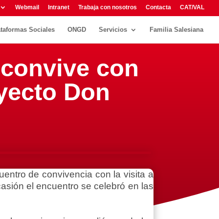
Webmail
Intranet
Trabaja con nosotros
Contacta
CAT/VAL
ataformas Sociales
ONGD
Servicios
Familia Salesiana
l convive con
oyecto Don
uentro de convivencia con la visita a
casión el encuentro se celebró en las