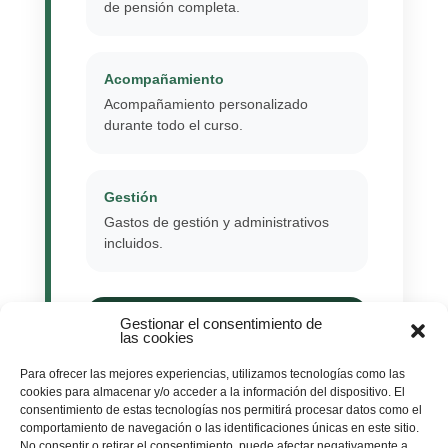
de pensión completa.
Acompañamiento
Acompañamiento personalizado
durante todo el curso.
Gestión
Gastos de gestión y administrativos
incluidos.
Gestionar el consentimiento de
El coste puede financiarse por
las cookies
FUNDAE hasta un máximo de
2.600 €
. El resto se sufragará con
Para ofrecer las mejores experiencias, utilizamos tecnologías como las
cookies para almacenar y/o acceder a la información del dispositivo. El
aportación privada en diálogo entre
consentimiento de estas tecnologías nos permitirá procesar datos como el
la Obra y la Delegación de
comportamiento de navegación o las identificaciones únicas en este sitio.
Formación.
No consentir o retirar el consentimiento, puede afectar negativamente a