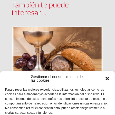
También te puede
interesar…
Gestionar el consentimiento de
las cookies
Para ofrecer las mejores experiencias, utilizamos tecnologías como las
ESTUDIO DE LA PALABRA|
cookies para almacenar y/o acceder a la información del dispositivo. El
CICLO B – XX DOMINGO DE
consentimiento de estas tecnologías nos permitirá procesar datos como el
TIEMPO ORDIARIO
comportamiento de navegación o las identificaciones únicas en este sitio.
No consentir o retirar el consentimiento, puede afectar negativamente a
ciertas características y funciones.
Mc 1,12-15