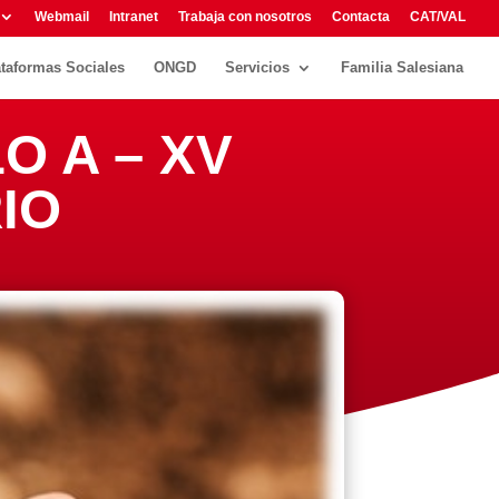
Webmail
Intranet
Trabaja con nosotros
Contacta
CAT/VAL
ataformas Sociales
ONGD
Servicios
Familia Salesiana
O A – XV
IO