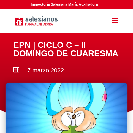
Inspectoría Salesiana María Auxiliadora
EPN | CICLO C – II
DOMINGO DE CUARESMA

7 marzo 2022