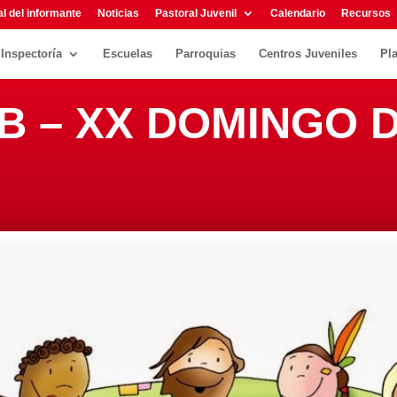
l del informante
Noticias
Pastoral Juvenil
Calendario
Recursos
Inspectoría
Escuelas
Parroquias
Centros Juveniles
Pl
 B – XX DOMINGO 