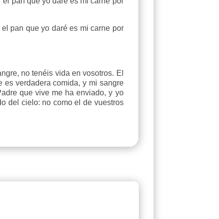
Y el pan que yo daré es mi carne por
 el pan que yo daré es mi carne por
gre, no tenéis vida en vosotros. El
ne es verdadera comida, y mi sangre
Padre que vive me ha enviado, y yo
o del cielo: no como el de vuestros