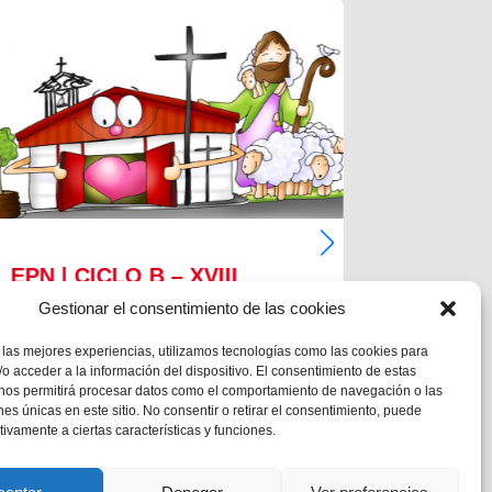
EPN | CICLO B – XVIII
EPN | 
DOMINGO DE TIEMPO
DOMIN
Gestionar el consentimiento de las cookies
ORDINARIO
ORDIN
 las mejores experiencias, utilizamos tecnologías como las cookies para
o acceder a la información del dispositivo. El consentimiento de estas
MC 1,12-15
MC 1,12-1
 nos permitirá procesar datos como el comportamiento de navegación o las
ones únicas en este sitio. No consentir o retirar el consentimiento, puede
tivamente a ciertas características y funciones.