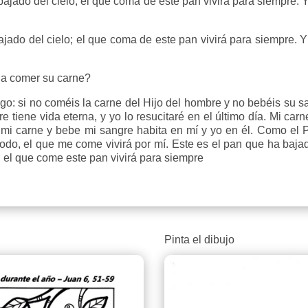
ajado del cielo; el que coma de este pan vivirá para siempre. 
jado del cielo; el que coma de este pan vivirá para siempre. Y
a comer su carne?
o: si no coméis la carne del Hijo del hombre y no bebéis su san
 tiene vida eterna, y yo lo resucitaré en el último día. Mi car
mi carne y bebe mi sangre habita en mí y yo en él. Como el 
modo, el que me come vivirá por mí. Este es el pan que ha bajad
; el que come este pan vivirá para siempre
Pinta el dibujo