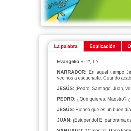
La palabra
Explicación
O
Evangelio
Mt 17, 1-9
NARRADOR:
En aquel tiempo Je
vecinos a escucharle. Cuando acabó
JESÚS:
¡Pedro, Santiago, Juan, v
PEDRO:
¿Qué quieres, Maestro? ¿
JESÚS:
Pienso que es un buen día 
JUAN:
¡Estupendo! El panorama des
SANTIAGO:
¡Vamos ya! Hace tiemp