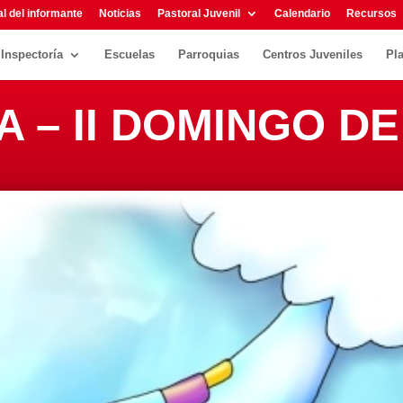
l del informante
Noticias
Pastoral Juvenil
Calendario
Recursos
Inspectoría
Escuelas
Parroquias
Centros Juveniles
Pl
 A – II DOMINGO 