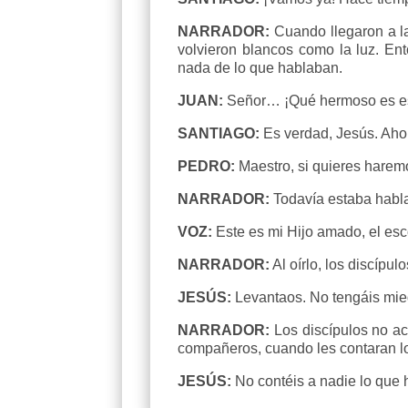
NARRADOR:
Cuando llegaron a la
volvieron blancos como la luz. En
nada de lo que hablaban.
JUAN:
Señor… ¡Qué hermoso es es
SANTIAGO:
Es verdad, Jesús. Aho
PEDRO:
Maestro, si quieres haremo
NARRADOR:
Todavía estaba habla
VOZ:
Este es mi Hijo amado, el esc
NARRADOR:
Al oírlo, los discípu
JESÚS:
Levantaos. No tengáis mied
NARRADOR:
Los discípulos no ac
compañeros, cuando les contaran lo
JESÚS:
No contéis a nadie lo que h