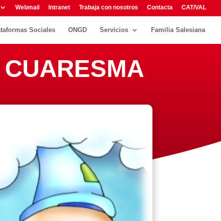
Webmail
Intranet
Trabaja con nosotros
Contacta
CAT/VAL
ataformas Sociales
ONGD
Servicios
Familia Salesiana
DE CUARESMA