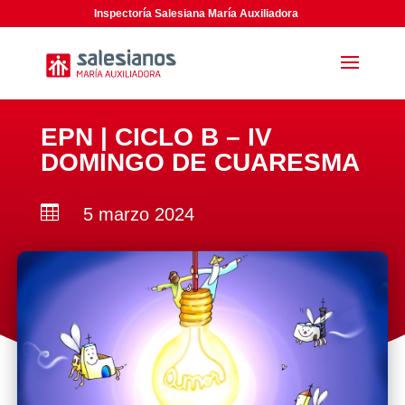
Inspectoría Salesiana María Auxiliadora
EPN | CICLO B – IV
DOMINGO DE CUARESMA

5 marzo 2024