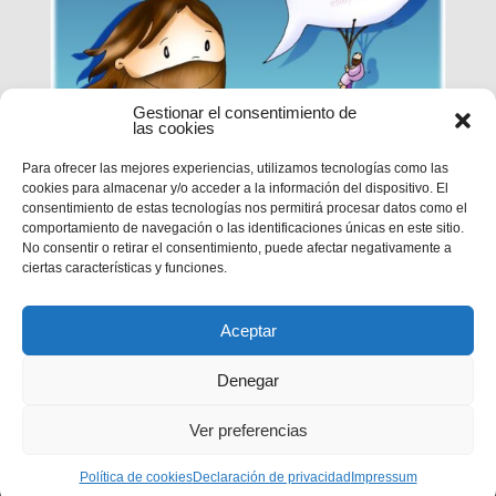
Gestionar el consentimiento de
las cookies
Para ofrecer las mejores experiencias, utilizamos tecnologías como las
cookies para almacenar y/o acceder a la información del dispositivo. El
EPN | CICLO B – XXI DOMINGO
consentimiento de estas tecnologías nos permitirá procesar datos como el
DE TIEMPO ORDINARIO
comportamiento de navegación o las identificaciones únicas en este sitio.
No consentir o retirar el consentimiento, puede afectar negativamente a
ciertas características y funciones.
MC 1,12-15
Aceptar
Denegar
Ver preferencias
Privacidad
|
Aviso legal
|
Política de cookies
Política de cookies
Declaración de privacidad
Impressum