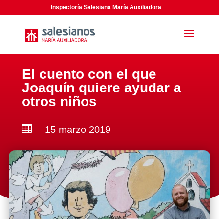
Inspectoría Salesiana María Auxiliadora
El cuento con el que
Joaquín quiere ayudar a
otros niños

15 marzo 2019