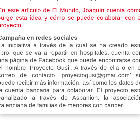
En este artículo de El Mundo, Joaquín cuenta cóm
surge esta idea y cómo se puede colaborar con e
proyecto.
Campaña en redes sociales
La iniciativa a través de la cual se ha creado est
libro, que se va a repartir en hospitales, cuenta co
una página de Facebook que puede encontrarse co
el nombre ‘Proyecto Gusi’. A través de ella o en e
correo de contacto ‘proyectogusi@gmail.com’ s
puede recibir más información, así como los datos d
la cuenta bancaria para colaborar. El proyecto est
canalizado a través de Aspanion, la asociació
valenciana de familias de menores con cáncer.