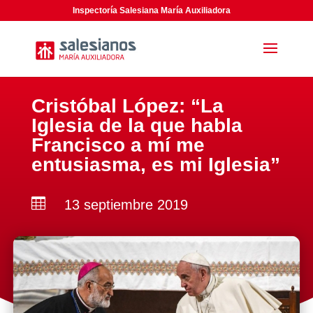
Inspectoría Salesiana María Auxiliadora
Cristóbal López: “La
Iglesia de la que habla
Francisco a mí me
entusiasma, es mi Iglesia”

13 septiembre 2019