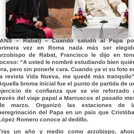
(ANS – Rabat) – Cuando saludó al Papa po
primera vez en Roma nada más ser elegid
arzobispo de Rabat, Francisco le dijo en ton
jocoso: “A usted le nombré estudiando bien quié
era, pero sin ponerle cara. Cuando ya vi su foto e
la revista Vida Nueva, me quedé más tranquilo”
Aquella broma inicial fue el punto de partida de u
ejercicio de confianza que se vio reforzado 
través del viaje papal a Marruecos el pasado me
de marzo. Organizó las estaciones de l
peregrinación del Papa en un país que Cristóba
López Romero conoce al dedillo.
Tras un año y medio como arzobispo, ahor