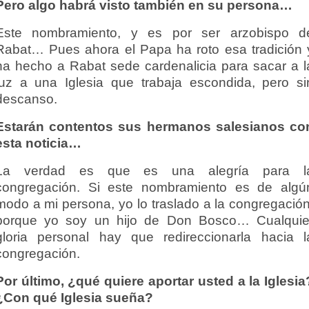
Pero algo habrá visto también en su persona…
Este nombramiento, y es por ser arzobispo d
Rabat… Pues ahora el Papa ha roto esa tradición 
ha hecho a Rabat sede cardenalicia para sacar a l
luz a una Iglesia que trabaja escondida, pero si
descanso.
Estarán contentos sus hermanos salesianos co
esta noticia…
La verdad es que es una alegría para l
congregación. Si este nombramiento es de algú
modo a mi persona, yo lo traslado a la congregación
porque yo soy un hijo de Don Bosco… Cualquie
gloria personal hay que redireccionarla hacia l
congregación.
Por último, ¿qué quiere aportar usted a la Iglesia
¿Con qué Iglesia sueña?