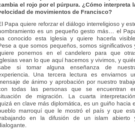
cambia el rojo por el púrpura. ¿Cómo interpreta l
velocidad de movimientos de Francisco?
El Papa quiere reforzar el diálogo interreligioso y est
nombramiento es un pequeño gesto más… el Pap
ha conocido esta Iglesia y quiere hacerla visible
Pese a que somos pequeños, somos significativos 
quiere ponernos en el candelero para que otra
Iglesias vean lo que aquí hacemos y vivimos, y quié
sabe si tomar alguna enseñanza de nuestr
experiencia. Una tercera lectura es enviarnos u
mensaje de ánimo y aprobación por nuestro trabaj
con todas las personas que se encuentran e
situación de migración. La cuarta interpretación
quizá en clave más diplomática, es un guiño hacia e
pueblo marroquí que le mostró el país y que est
trabajando en la difusión de un islam abierto 
dialogante.