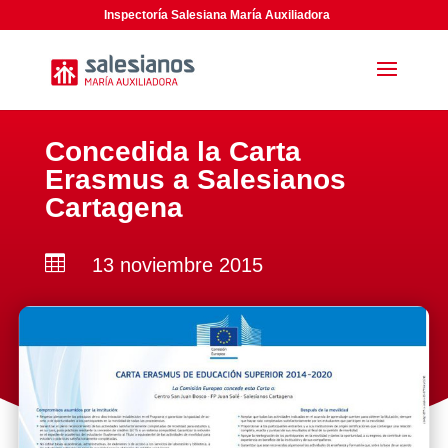
Inspectoría Salesiana María Auxiliadora
Concedida la Carta
Erasmus a Salesianos
Cartagena

13 noviembre 2015