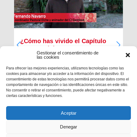
¿Cómo has vivido el Capítulo
Inspectorial?
Gestionar el consentimiento de
las cookies
Del 27 al 30 de diciembre ha tenido lugar la
primera parte del Capítulo Inspectorial de la
Para ofrecer las mejores experiencias, utilizamos tecnologías como las
Inspectoría María Auxiliadora, en la que han
cookies para almacenar y/o acceder a la información del dispositivo. El
participado un total de 121 salesianos, 117
consentimiento de estas tecnologías nos permitirá procesar datos como el
capitulares y 4 invitados, con la finalidad de
comportamiento de navegación o las identificaciones únicas en este sitio.
trabajar en las...
No consentir o retirar el consentimiento, puede afectar negativamente a
ciertas características y funciones.
Aceptar
Denegar