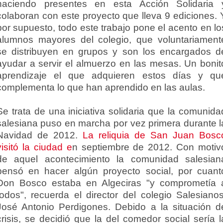
haciendo presentes en esta Acción Solidaria 
colaboran con este proyecto que lleva 9 ediciones. 
por supuesto, todo este trabajo pone el acento en lo
alumnos mayores del colegio, que voluntariament
se distribuyen en grupos y son los encargados d
ayudar a servir el almuerzo en las mesas. Un bonit
aprendizaje el que adquieren estos días y qu
complementa lo que han aprendido en las aulas.
Se trata de una iniciativa solidaria que la comunida
salesiana puso en marcha por vez primera durante l
Navidad de 2012.
La reliquia de San Juan Bosc
visitó la ciudad e
n septiembre de 2012. Con motiv
de aquel acontecimiento la comunidad salesian
pensó en hacer algún proyecto social, por cuant
Don Bosco estaba en Algeciras "y comprometía 
todos", recuerda el director del colegio Salesianos
José Antonio Perdigones. Debido a la situación d
crisis, se decidió que la del comedor social sería l