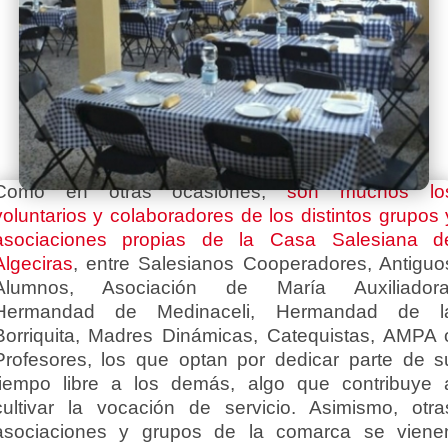
Como en otras ocasiones,
son muchos lo
voluntarios y colaboradores de los distintos grupos 
asociaciones propias de la Casa Salesiana d
Algeciras
, entre Salesianos Cooperadores, Antiguo
Alumnos, Asociación de María Auxiliadora
Hermandad de Medinaceli, Hermandad de l
Borriquita, Madres Dinámicas, Catequistas, AMPA 
Profesores, los que optan por dedicar parte de s
tiempo libre a los demás, algo que contribuye 
cultivar la vocación de servicio. Asimismo, otra
asociaciones y grupos de la comarca se viene