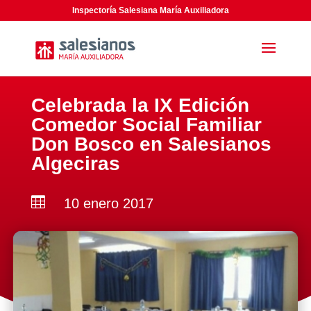
Inspectoría Salesiana María Auxiliadora
Celebrada la IX Edición
Comedor Social Familiar
Don Bosco en Salesianos
Algeciras

10 enero 2017