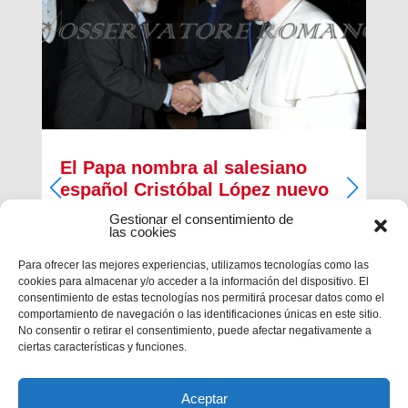
El Papa nombra al salesiano
español Cristóbal López nuevo
Arzobispo de Rabat
Gestionar el consentimiento de
las cookies
El papa Francisco ha nombrado, esta mañana, al
salesiano español Cristóbal López Romero como
Para ofrecer las mejores experiencias, utilizamos tecnologías como las
nuevo arzobispo de la diócesis de Rabat. El
cookies para almacenar y/o acceder a la información del dispositivo. El
salesiano era, desde 2014, Provincial de la
consentimiento de estas tecnologías nos permitirá procesar datos como el
Inspectoría salesiana María...
comportamiento de navegación o las identificaciones únicas en este sitio.
No consentir o retirar el consentimiento, puede afectar negativamente a
ciertas características y funciones.
Aceptar