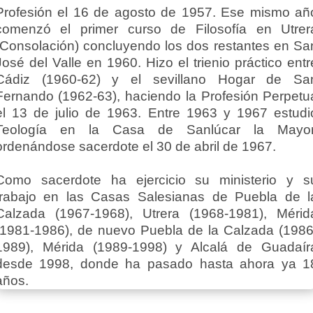
Profesión el 16 de agosto de 1957. Ese mismo añ
comenzó el primer curso de Filosofía en Utrer
(Consolación) concluyendo los dos restantes en Sa
José del Valle en 1960. Hizo el trienio práctico entr
Cádiz (1960-62) y el sevillano Hogar de Sa
Fernando (1962-63), haciendo la Profesión Perpetu
el 13 de julio de 1963. Entre 1963 y 1967 estudi
Teología en la Casa de Sanlúcar la Mayor
ordenándose sacerdote el 30 de abril de 1967.
Como sacerdote ha ejercicio su ministerio y s
trabajo en las Casas Salesianas de Puebla de l
Calzada (1967-1968), Utrera (1968-1981), Mérid
(1981-1986), de nuevo Puebla de la Calzada (1986
1989), Mérida (1989-1998) y Alcalá de Guadaír
desde 1998, donde ha pasado hasta ahora ya 1
años.