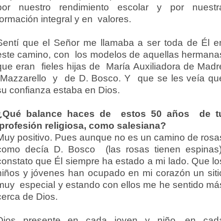
por nuestro rendimiento escolar y por nuestr
formación integral y en valores.
Sentí que el Señor me llamaba a ser toda de Él e
este camino, con los modelos de aquellas hermana
que eran fieles hijas de María Auxiliadora de Madr
Mazzarello y de D. Bosco. Y que se les veía qu
su confianza estaba en Dios.
¿Qué balance haces de estos 50 años de t
profesión religiosa, como salesiana?
Muy positivo. Pues aunque no es un camino de rosa
como decía D. Bosco (las rosas tienen espinas)
constato que Él siempre ha estado a mi lado. Que lo
niños y jóvenes han ocupado en mi corazón un siti
muy especial y estando con ellos me he sentido má
cerca de Dios.
Dios presente en cada joven y niño, en cad