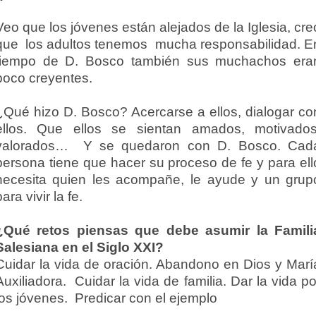
Veo que los jóvenes están alejados de la Iglesia, cre
que los adultos tenemos mucha responsabilidad. E
tiempo de D. Bosco también sus muchachos era
poco creyentes.
¿Qué hizo D. Bosco? Acercarse a ellos, dialogar co
ellos. Que ellos se sientan amados, motivados
valorados… Y se quedaron con D. Bosco. Cad
persona tiene que hacer su proceso de fe y para ell
necesita quien les acompañe, le ayude y un grup
para vivir la fe.
¿Qué retos piensas que debe asumir la Famili
Salesiana en el Siglo XXI?
Cuidar la vida de oración. Abandono en Dios y Marí
Auxiliadora. Cuidar la vida de familia. Dar la vida po
los jóvenes. Predicar con el ejemplo