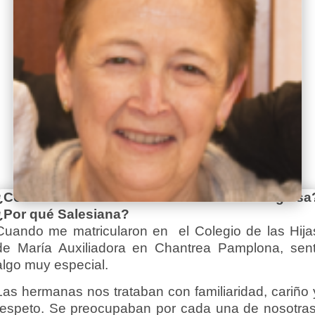
¿Cómo sentiste la llamada a la vida Religiosa
¿Por qué Salesiana?
Cuando me matricularon en el Colegio de las Hija
de María Auxiliadora en Chantrea Pamplona, sent
algo muy especial.
Las hermanas nos trataban con familiaridad, cariño 
respeto. Se preocupaban por cada una de nosotras