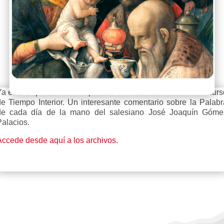
Ya está disponible en el apartado de materiales el nuevo recurs
de Tiempo Interior. Un interesante comentario sobre la Palabr
de cada día de la mano del salesiano José Joaquín Góme
Palacios.
Accede desde aquí a los archivos.