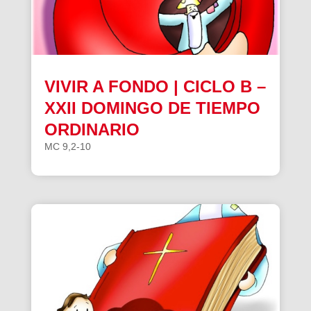
VIVIR A FONDO | CICLO B –
XXII DOMINGO DE TIEMPO
ORDINARIO
MC 9,2-10