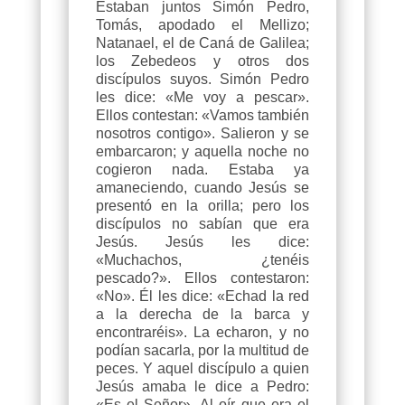
Estaban juntos Simón Pedro,
Tomás, apodado el Mellizo;
Natanael, el de Caná de Galilea;
los Zebedeos y otros dos
discípulos suyos. Simón Pedro
les dice: «Me voy a pescar».
Ellos contestan: «Vamos también
nosotros contigo». Salieron y se
embarcaron; y aquella noche no
cogieron nada. Estaba ya
amaneciendo, cuando Jesús se
presentó en la orilla; pero los
discípulos no sabían que era
Jesús. Jesús les dice:
«Muchachos, ¿tenéis
pescado?». Ellos contestaron:
«No». Él les dice: «Echad la red
a la derecha de la barca y
encontraréis». La echaron, y no
podían sacarla, por la multitud de
peces. Y aquel discípulo a quien
Jesús amaba le dice a Pedro:
«Es el Señor». Al oír que era el