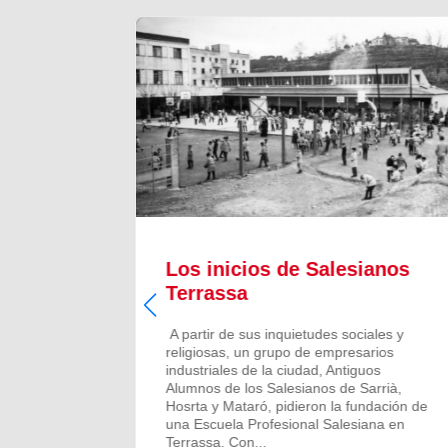
il
Los inicios de Salesianos
Terrassa
l
A partir de sus inquietudes sociales y
religiosas, un grupo de empresarios
u modelo
industriales de la ciudad, Antiguos
ocio y
Alumnos de los Salesianos de Sarrià,
ión para
Hosrta y Mataró, pidieron la fundación de
trar su
una Escuela Profesional Salesiana en
ciara del
Terrassa. Con...
 padres