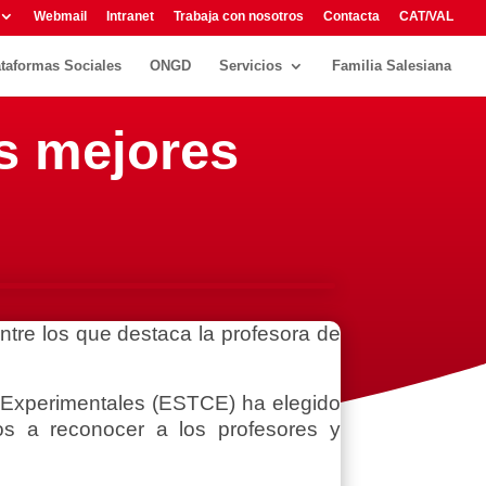
Webmail
Intranet
Trabaja con nosotros
Contacta
CAT/VAL
ataformas Sociales
ONGD
Servicios
Familia Salesiana
as mejores
ntre los que destaca la profesora de
s Experimentales (ESTCE) ha elegido
os a reconocer a los profesores y