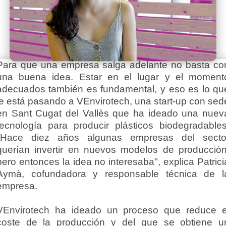
Para que una empresa salga adelante no basta co
una buena idea. Estar en el lugar y el moment
adecuados también es fundamental, y eso es lo qu
le está pasando a VEnvirotech, una start-up con sed
en Sant Cugat del Vallès que ha ideado una nuev
tecnología para producir plásticos biodegradables
"Hace diez años algunas empresas del secto
querían invertir en nuevos modelos de producción
pero entonces la idea no interesaba", explica Patrici
Aymà, cofundadora y responsable técnica de l
empresa.
VEnvirotech ha ideado un proceso que reduce e
coste de la producción y del que se obtiene u