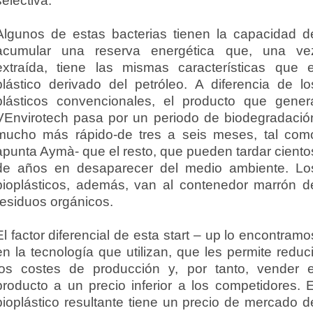
selectiva.
Algunos de estas bacterias tienen la capacidad d
acumular una reserva energética que, una ve
extraída, tiene las mismas características que e
plástico derivado del petróleo. A diferencia de lo
plásticos convencionales, el producto que gener
VEnvirotech pasa por un periodo de biodegradació
mucho más rápido-de tres a seis meses, tal com
apunta Aymà- que el resto, que pueden tardar ciento
de años en desaparecer del medio ambiente. Lo
bioplásticos, además, van al contenedor marrón d
residuos orgánicos.
El factor diferencial de esta start – up lo encontramo
en la tecnología que utilizan, que les permite reduci
los costes de producción y, por tanto, vender e
producto a un precio inferior a los competidores. E
bioplástico resultante tiene un precio de mercado d