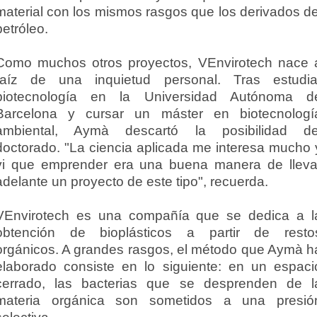
material con los mismos rasgos que los derivados de
petróleo.
Como muchos otros proyectos, VEnvirotech nace 
raíz de una inquietud personal. Tras estudia
biotecnología en la Universidad Autónoma d
Barcelona y cursar un máster en biotecnologí
ambiental, Aymà descartó la posibilidad de
doctorado. "La ciencia aplicada me interesa mucho 
vi que emprender era una buena manera de lleva
adelante un proyecto de este tipo", recuerda.
VEnvirotech es una compañía que se dedica a l
obtención de bioplásticos a partir de resto
orgánicos. A grandes rasgos, el método que Aymà h
elaborado consiste en lo siguiente: en un espaci
cerrado, las bacterias que se desprenden de l
materia orgánica son sometidos a una presió