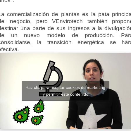
años".
La comercialización de plantas es la pata principa
del negocio, pero VEnvirotech también propon
destinar una parte de sus ingresos a la divulgació
de un nuevo modelo de producción. Par
consolidarse, la transición energética se har
efectiva.
Haz clic para aceptar cookies de marketing
y permitir este contenido