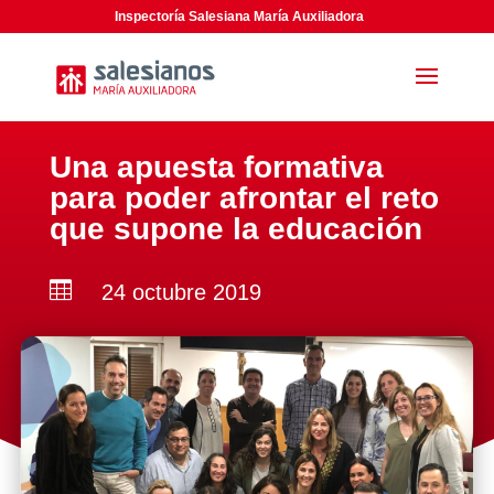
Inspectoría Salesiana María Auxiliadora
Una apuesta formativa
para poder afrontar el reto
que supone la educación

24 octubre 2019