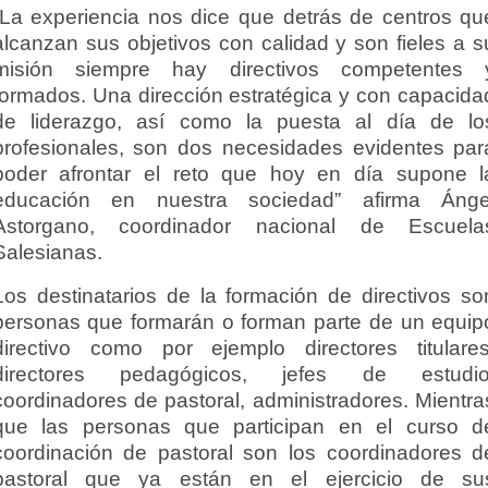
“La experiencia nos dice que detrás de centros qu
alcanzan sus objetivos con calidad y son fieles a s
misión siempre hay directivos competentes 
formados. Una dirección estratégica y con capacida
de liderazgo, así como la puesta al día de lo
profesionales, son dos necesidades evidentes par
poder afrontar el reto que hoy en día supone l
educación en nuestra sociedad” afirma Ánge
Astorgano, coordinador nacional de Escuela
Salesianas.
Los destinatarios de la formación de directivos so
personas que formarán o forman parte de un equip
directivo como por ejemplo directores titulares
directores pedagógicos, jefes de estudio
coordinadores de pastoral, administradores. Mientra
que las personas que participan en el curso d
coordinación de pastoral son los coordinadores d
pastoral que ya están en el ejercicio de su