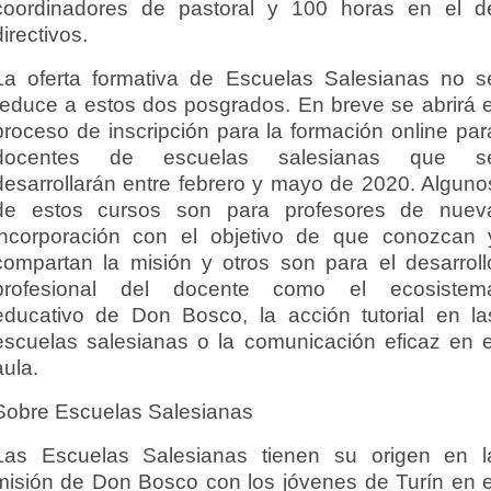
coordinadores de pastoral y 100 horas en el d
directivos.
La oferta formativa de Escuelas Salesianas no s
reduce a estos dos posgrados. En breve se abrirá e
proceso de inscripción para la formación online par
docentes de escuelas salesianas que s
desarrollarán entre febrero y mayo de 2020. Alguno
de estos cursos son para profesores de nuev
incorporación con el objetivo de que conozcan 
compartan la misión y otros son para el desarroll
profesional del docente como el ecosistem
educativo de Don Bosco, la acción tutorial en la
escuelas salesianas o la comunicación eficaz en e
aula.
Sobre Escuelas Salesianas
Las Escuelas Salesianas tienen su origen en l
misión de Don Bosco con los jóvenes de Turín en e