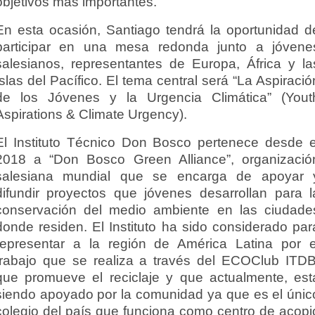
objetivos más importantes.
En esta ocasión, Santiago tendrá la oportunidad d
participar en una mesa redonda junto a jóvene
salesianos, representantes de Europa, África y la
Islas del Pacífico. El tema central será “La Aspiració
de los Jóvenes y la Urgencia Climática” (Yout
Aspirations & Climate Urgency).
El Instituto Técnico Don Bosco pertenece desde e
2018 a “Don Bosco Green Alliance”, organizació
salesiana mundial que se encarga de apoyar 
difundir proyectos que jóvenes desarrollan para l
conservación del medio ambiente en las ciudade
donde residen. El Instituto ha sido considerado par
representar a la región de América Latina por e
trabajo que se realiza a través del ECOClub ITDB
que promueve el reciclaje y que actualmente, est
siendo apoyado por la comunidad ya que es el únic
colegio del país que funciona como centro de acopi