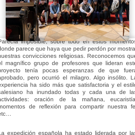
Parecía imposible, sobre todo en estos momento
donde parece que haya que pedir perdón por mostra
nuestras convicciones religiosas. Reconocemos qu
el magnífico grupo de profesores que lideran est
proyecto tenía pocas esperanzas de que fuer
aprobado, pero ocurrió el milagro. Algo insólito. L
experiencia ha sido más que satisfactoria y el estil
salesiano ha inundado todas y cada una de la
actividades: oración de la mañana, eucaristía
momentos de reflexión para compartir nuestra fe
etc…
La expedición española ha estado liderada por la