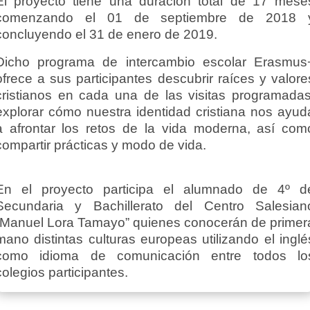
El proyecto tiene una duración total de 17 mese
comenzando el 01 de septiembre de 2018 
concluyendo el 31 de enero de 2019.
Dicho programa de intercambio escolar Erasmus
ofrece a sus participantes descubrir raíces y valore
cristianos en cada una de las visitas programadas
explorar cómo nuestra identidad cristiana nos ayud
a afrontar los retos de la vida moderna, así com
compartir prácticas y modo de vida.
En el proyecto participa el alumnado de 4º d
Secundaria y Bachillerato del Centro Salesian
“Manuel Lora Tamayo” quienes conocerán de primer
mano distintas culturas europeas utilizando el inglé
como idioma de comunicación entre todos lo
colegios participantes.