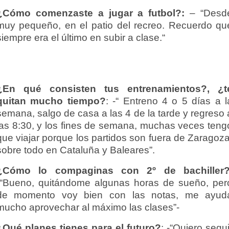
¿Cómo comenzaste a jugar a futbol?:
– “Desd
muy pequeño, en el patio del recreo. Recuerdo qu
siempre era el último en subir a clase.“
¿En qué consisten tus entrenamientos?, ¿t
quitan mucho tiempo?
: -“ Entreno 4 o 5 días a l
semana, salgo de casa a las 4 de la tarde y regreso 
las 8:30, y los fines de semana, muchas veces teng
que viajar porque los partidos son fuera de Zaragoza
sobre todo en Cataluña y Baleares”.
¿Cómo lo compaginas con 2º de bachiller
-“Bueno, quitándome algunas horas de sueño, per
de momento voy bien con las notas, me ayud
mucho aprovechar al máximo las clases”-
¿Qué planes tienes para el futuro?
: -“Quiero segui