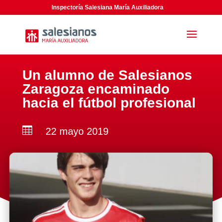
Inspectoría Salesiana María Auxiliadora
Un alumno de Salesianos
Zaragoza encaminado
hacia el fútbol profesional

22 mayo 2019