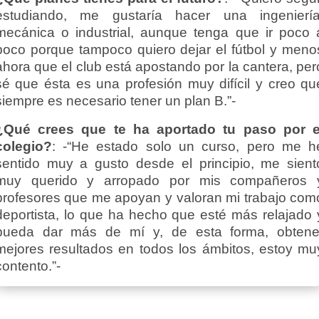
estudiando, me gustaría hacer una ingeniería
mecánica o industrial, aunque tenga que ir poco 
poco porque tampoco quiero dejar el fútbol y meno
ahora que el club está apostando por la cantera, per
sé que ésta es una profesión muy difícil y creo qu
siempre es necesario tener un plan B.”-
¿Qué crees que te ha aportado tu paso por e
colegio?
: -“He estado solo un curso, pero me h
sentido muy a gusto desde el principio, me sient
muy querido y arropado por mis compañeros 
profesores que me apoyan y valoran mi trabajo com
deportista, lo que ha hecho que esté más relajado 
pueda dar más de mí y, de esta forma, obtene
mejores resultados en todos los ámbitos, estoy mu
contento.”-