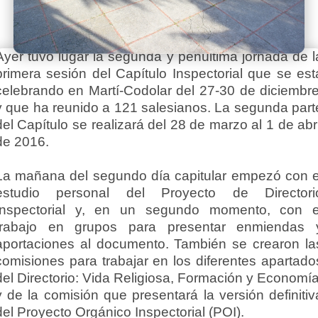
Ayer tuvo lugar la segunda y penúltima jornada de l
primera sesión del Capítulo Inspectorial que se est
celebrando en Martí-Codolar del 27-30 de diciembre
y que ha reunido a 121 salesianos. La segunda part
del Capítulo se realizará del 28 de marzo al 1 de abri
de 2016.
La mañana del segundo día capitular empezó con e
estudio personal del Proyecto de Directori
Inspectorial y, en un segundo momento, con e
trabajo en grupos para presentar enmiendas 
aportaciones al documento. También se crearon la
comisiones para trabajar en los diferentes apartado
del Directorio: Vida Religiosa, Formación y Economía
y de la comisión que presentará la versión definitiv
del Proyecto Orgánico Inspectorial (POI).