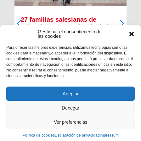
27 familias salesianas de
Valencia San Antonio Abad abren
Gestionar el consentimiento de
sus casas a los jóvenes del
las cookies
Encuentro de Taizé
Para ofrecer las mejores experiencias, utilizamos tecnologías como las
cookies para almacenar y/o acceder a la información del dispositivo. El
En la recta final del Encuentro Europeo de
consentimiento de estas tecnologías nos permitirá procesar datos como el
Jóvenes de Taizé, que finalizará mañana día 1 de
comportamiento de navegación o las identificaciones únicas en este sitio.
enero, hay ya nostalgia y mucha alegría por lo
No consentir o retirar el consentimiento, puede afectar negativamente a
vivido. Cerca de 30.000 jóvenes de todos los
ciertas características y funciones.
países de Europa se han dado...
Aceptar
Denegar
Ver preferencias
Privacidad
|
Aviso legal
|
Política de cookies
Política de cookies
Declaración de privacidad
Impressum