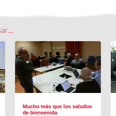
sar…
Mucho más que los saludos
de bienvenida