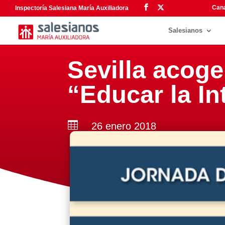
Cana
Inspectoría Salesiana María Auxiliadora
Salesianos
Sevilla acoge
“Educar la In

26 enero 2018