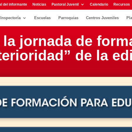
l del informante
Noticias
Pastoral Juvenil
Calendario
Recursos
Inspectoría
Escuelas
Parroquias
Centros Juveniles
Pl
 la jornada de form
terioridad” de la ed