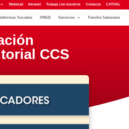
Webmail
Intranet
Trabaja con nosotros
Contacta
CAT/VAL
ataformas Sociales
ONGD
Servicios
Familia Salesiana
ación
itorial CCS